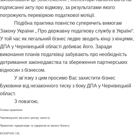
підписанні акту про відмову, за результатами якого
погрожують перевіркою податкової міліції.
Подібна практика повністю суперечить вимогам
Закону України „ Про державну податкову службу в Україні”.
У той час як легальний бізнес ледве зводить кінці з кінцями,
ДПА у Чернівецькій області добиває його. Заради
виконання планів податківці забувають про необхідність
дотримання законодавства та збереження партнерських
відносин з бізнесом.
У зв’язку з цим просимо Вас захистити бізнес
Буковини від незаконного тиску з боку ДПА у Чернівецькій
област.
З повагою,
Голова правління
Чернівецького міського центру захисту
Приватних підприємців та підприємств малого бізнесу
КУХАРЧУК І.Ю.