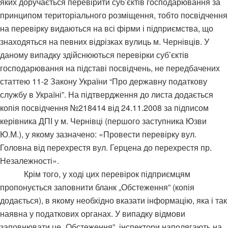
яких доручається
перев
і
рити
суб’єктів господарювання за
принципом територіального розміщення, тобто посвідчення
на перевірку видаються на всі фірми і підприємства, що
знаходяться на певних відрізках вулиць м. Чернівців. У
даному випадку здійснюються перевірки суб’єктів
господарювання на підставі посвідчень, не передбачених
статтею 11-2 Закону України “Про державну податкову
службу в Україні”. На підтвердження до листа додається
копія посвідчення №218414 від 24.11.2008 за підписом
керівника ДПІ у м. Чернівці (першого заступника Юзви
Ю.М.), у якому зазначено:
«Провести перевірку вул.
Головна від перехрестя вул. Герцена до перехрестя пр.
Незалежності».
Крім того, у ході цих перевірок підприємцям
пропонується заповнити бланк „Обстеження” (копія
додається), в якому необхідно вказати інформацію, яка і так
наявна у податкових органах. У випадку відмови
заповнювати це „Обстеження”, інспектори наполягають на