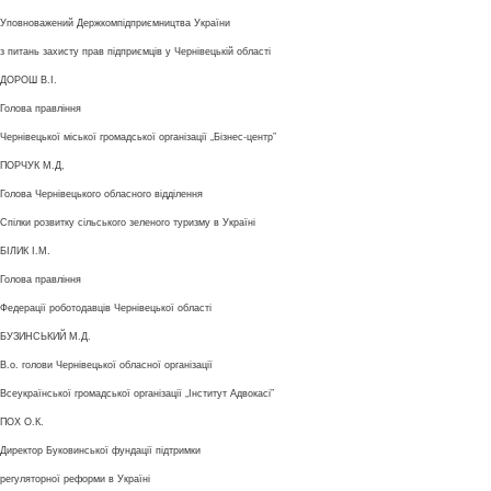
Уповноважений Держкомпідприємництва України
з питань захисту прав підприємців у Чернівецькій області
ДОРОШ В.І.
Голова правління
Чернівецької міської громадської організації „Бізнес-центр”
ПОРЧУК М.Д,
Голова Чернівецького обласного відділення
Спілки розвитку сільського зеленого туризму в Україні
БІЛИК І.М.
Голова правління
Федерації роботодавців Чернівецької області
БУЗИНСЬКИЙ М.Д.
В.о. голови Чернівецької обласної організації
Всеукраїнської громадської організації „Інститут Адвокасі”
ПОХ О.К.
Директор Буковинської фундації підтримки
регуляторної реформи в Україні