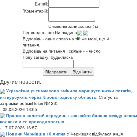
E-mail:
*
Коментарій:
Символів залишилося:
із
Підтвердіть, що Ви людина
Відповідь - одне слово на тій же мові, що й
питання.
Відповідь на питання «скільки» - число
Нову загадку, будь-ласка
Другие новости:
Укрзалізниця тимчасово змінила маршрути низки потягів,
які курсують через Кіровоградську область.
Статус та
затримки рейсівПоїзд №128:
- 08.08.2026 18:05
Правило золотой середины: как найти баланс между весом
коляски и ее проходимостью
- 17.07.2026 16:57
Новини Чернівців 16 липня
У Чернівцях відбулася акція