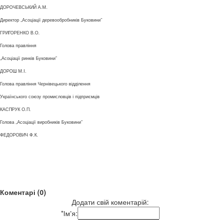
ДОРОЧЕВСЬКИЙ А.М.
Директор „Асоціації деревообробників Буковини”
ГРИГОРЕНКО В.О.
Голова правління
„Асоціації ринків Буковини”
ДОРОШ М.І.
Голова правління Чернівецького відділення
Українського союзу промисловців і підприємців
КАСПРУК О.П.
Голова „Асоціації виробників Буковини”
ФЕДОРОВИЧ Ф.К.
Коментарі (0)
Додати свій коментарій:
*
Ім'я: