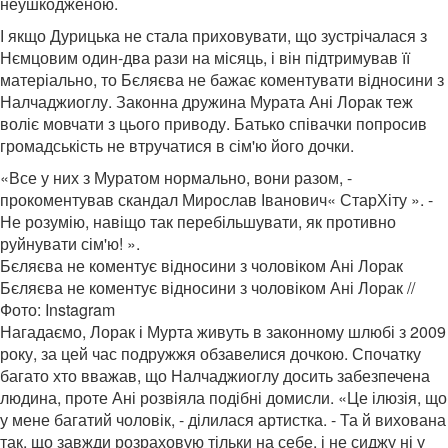
неушкодженою.
І якщо Дурицька не стала приховувати, що зустрічалася з
Нємцовим один-два рази на місяць, і він підтримував її
матеріально, то Бєляєва не бажає коментувати відносини з
Налчаджиоглу. Законна дружина Мурата Ані Лорак теж
воліє мовчати з цього приводу. Батько співачки попросив
громадськість не втручатися в сім'ю його дочки.
«Все у них з Муратом нормально, вони разом, -
прокоментував скандал Мирослав Іванович« СтарХіту ». -
Не розумію, навіщо так перебільшувати, як противно
руйнувати сім'ю! ».
Бєляєва не коментує відносини з чоловіком Ані Лорак
Бєляєва не коментує відносини з чоловіком Ані Лорак //
Фото: Instagram
Нагадаємо, Лорак і Мурта живуть в законному шлюбі з 2009
року, за цей час подружжя обзавелися дочкою. Спочатку
багато хто вважав, що Налчаджиоглу досить забезпечена
людина, проте Ані розвіяла подібні домисли. «Це ілюзія, що
у мене багатий чоловік, - ділилася артистка. - Та й вихована
так, що завжди розраховую тільки на себе, і не сиджу ні у