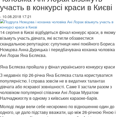
участь в конкурсі краси в Києві
- 10.08.2018 17:21
14 серпня в Києві відбудеться фінал конкурс краси, в якому
візьмуть участь дівчата, які встигли обзавестися
скандальною репутацією: супутниця нині покійного Бориса
Нємцова Анна Дурицька і передбачувана коханка чоловіка
Ані Лорак Яна Бєляєва.
Яна Бєляєва пройшла у фінал українського конкурсу краси
З недавніх пір 26-річна Яна Бєляєва стала користуватися
популярністю. І справа зовсім не в видатних талантах
дівчата або яскравої зовнішності. Саме її застали разом з
чоловіком популярної співачки Ані Лорак Муратом
Налчаджиоглу в одному з київських караоке-барів.
Молоді люди вели себе нескромно по відношенню один до
одного, це дало підставу вважати, що між 26-річною Яною і