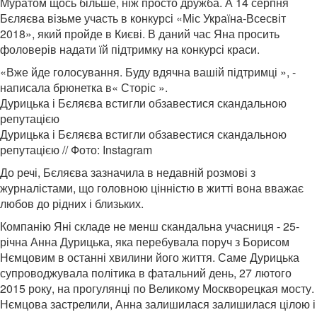
Муратом щось більше, ніж просто дружба. А 14 серпня
Бєляєва візьме участь в конкурсі «Міс Україна-Всесвіт
2018», який пройде в Києві. В даний час Яна просить
фоловерів надати їй підтримку на конкурсі краси.
«Вже йде голосування. Буду вдячна вашій підтримці », -
написала брюнетка в« Сторіс ».
Дурицька і Бєляєва встигли обзавестися скандальною
репутацією
Дурицька і Бєляєва встигли обзавестися скандальною
репутацією // Фото: Instagram
До речі, Бєляєва зазначила в недавній розмові з
журналістами, що головною цінністю в житті вона вважає
любов до рідних і близьких.
Компанію Яні складе не менш скандальна учасниця - 25-
річна Анна Дурицька, яка перебувала поруч з Борисом
Нємцовим в останні хвилини його життя. Саме Дурицька
супроводжувала політика в фатальний день, 27 лютого
2015 року, на прогулянці по Великому Москворецкая мосту.
Нємцова застрелили, Анна залишилася залишилася цілою і