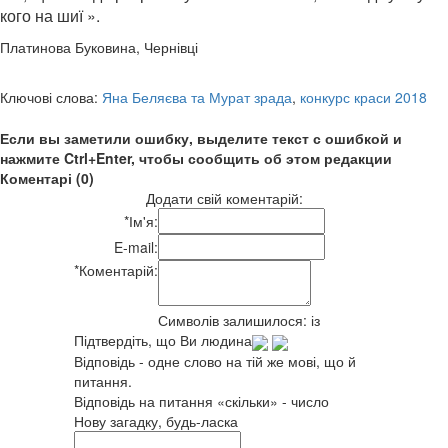
кого на шиї ».
Платинова Буковина, Чернівці
Ключові слова:
Яна Беляєва та Мурат зрада
,
конкурс краси 2018
Если вы заметили ошибку, выделите текст с ошибкой и
нажмите Ctrl+Enter, чтобы сообщить об этом редакции
Коментарі (0)
Додати свій коментарій:
*
Ім'я:
E-mail:
*
Коментарій:
Символів залишилося:
із
Підтвердіть, що Ви людина
Відповідь - одне слово на тій же мові, що й
питання.
Відповідь на питання «скільки» - число
Нову загадку, будь-ласка