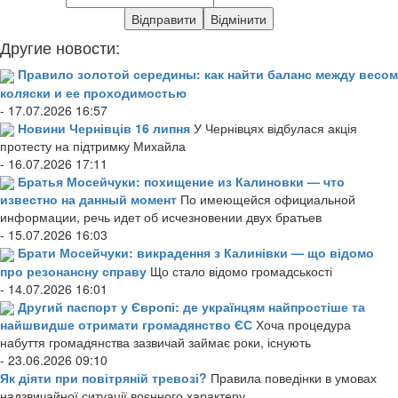
Другие новости:
Правило золотой середины: как найти баланс между весом
коляски и ее проходимостью
- 17.07.2026 16:57
Новини Чернівців 16 липня
У Чернівцях відбулася акція
протесту на підтримку Михайла
- 16.07.2026 17:11
Братья Мосейчуки: похищение из Калиновки — что
известно на данный момент
По имеющейся официальной
информации, речь идет об исчезновении двух братьев
- 15.07.2026 16:03
Брати Мосейчуки: викрадення з Калинівки — що відомо
про резонансну справу
Що стало відомо громадськості
- 14.07.2026 16:01
Другий паспорт у Європі: де українцям найпростіше та
найшвидше отримати громадянство ЄС
Хоча процедура
набуття громадянства зазвичай займає роки, існують
- 23.06.2026 09:10
Як діяти при повітряній тревозі?
Правила поведінки в умовах
надзвичайної ситуації воєнного характеру.