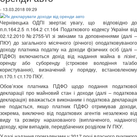
- 13.03.2018 09:29
Чернівецька ОДПІ звертає увагу, що відповідно до
п.п.164.2.5 п.164.2 ст.164 Податкового кодексу України від
02.12.2010 №2755-VI зі змінами та доповненнями (далі –
ПКУ) до загального місячного (річного) оподатковуваного
доходу платника податку на доходи фізичних осіб (далі –
ПДФО) включаються дохід від надання майна в лізінг,
оренду або суборенду (строкове володіння та/або
користування), визначений у порядку, встановленому
п.170.1 ст.170 ПКУ.
Обов’язок платника ПДФО щодо подання податкової
декларації про майновий стан і доходи (далі – податкова
декларація) вважається виконаним і податкова декларація
не подається, якщо платник ПДФО отримував доходи,
зокрема, виключно від податкових агентів незалежно від
виду та розміру нарахованого (виплаченого, наданого)
доходу, крім випадків, передбачених розділом ІV ПКУ.
У разі надання громадянами у 2017 році власного рухомого