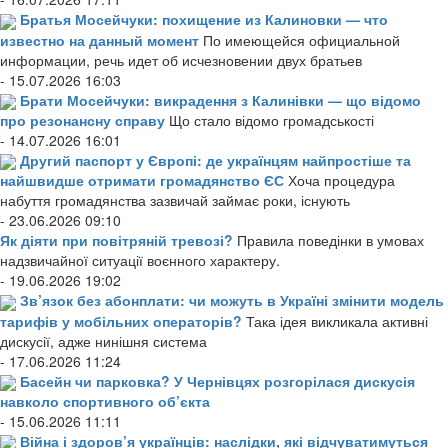
Братья Мосейчуки: похищение из Калиновки — что
известно на данный момент
По имеющейся официальной
информации, речь идет об исчезновении двух братьев
- 15.07.2026 16:03
Брати Мосейчуки: викрадення з Калинівки — що відомо
про резонансну справу
Що стало відомо громадськості
- 14.07.2026 16:01
Другий паспорт у Європі: де українцям найпростіше та
найшвидше отримати громадянство ЄС
Хоча процедура
набуття громадянства зазвичай займає роки, існують
- 23.06.2026 09:10
Як діяти при повітряній тревозі?
Правила поведінки в умовах
надзвичайної ситуації воєнного характеру.
- 19.06.2026 19:02
Зв’язок без абонплати: чи можуть в Україні змінити модель
тарифів у мобільних операторів?
Така ідея викликала активні
дискусії, адже нинішня система
- 17.06.2026 11:24
Басейн чи парковка? У Чернівцях розгорілася дискусія
навколо спортивного об’єкта
- 15.06.2026 11:11
Війна і здоров’я українців: наслідки, які відчуватимуться