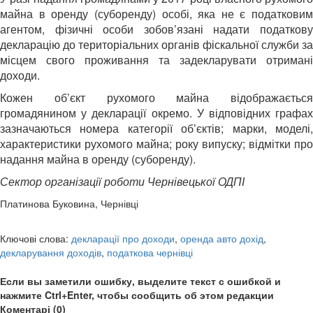
майна в оренду (суборенду) особі, яка не є податковим
агентом, фізичні особи зобов’язані надати податкову
декларацію до територіальних органів фіскальної служби за
місцем свого проживання та задекларувати отримані
доходи.
Кожен об’єкт рухомого майна відображається
громадянином у декларації окремо. У відповідних графах
зазначаються номера категорії об’єктів; марки, моделі,
характеристики рухомого майна; року випуску; відмітки про
надання майна в оренду (суборенду).
Сектор організації роботи Чернівецької ОДПІ
Платинова Буковина, Чернівці
Ключові слова:
декларації про доходи
,
оренда авто дохід
,
декларування доходів
,
податкова чернівці
Если вы заметили ошибку, выделите текст с ошибкой и
нажмите Ctrl+Enter, чтобы сообщить об этом редакции
Коментарі (0)