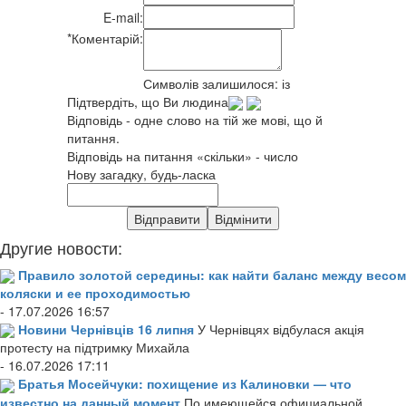
E-mail:
*
Коментарій:
Символів залишилося:
із
Підтвердіть, що Ви людина
Відповідь - одне слово на тій же мові, що й
питання.
Відповідь на питання «скільки» - число
Нову загадку, будь-ласка
Другие новости:
Правило золотой середины: как найти баланс между весом
коляски и ее проходимостью
- 17.07.2026 16:57
Новини Чернівців 16 липня
У Чернівцях відбулася акція
протесту на підтримку Михайла
- 16.07.2026 17:11
Братья Мосейчуки: похищение из Калиновки — что
известно на данный момент
По имеющейся официальной