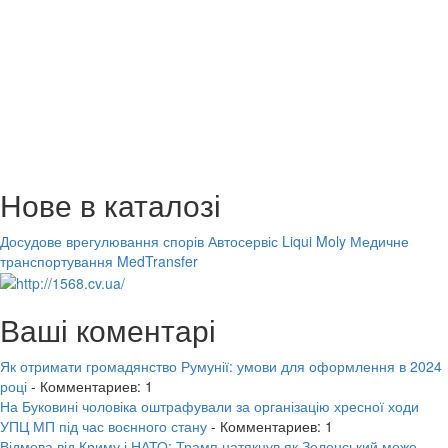
Нове в каталозі
Досудове врегулювання спорів
Автосервіс Liqui Moly
Медичне
транспортування MedTransfer
Ваші коментарі
Як отримати громадянство Румунії: умови для оформлення в 2024
році
- Комментариев: 1
На Буковині чоловіка оштрафували за організацію хресної ходи
УПЦ МП під час воєнного стану
- Комментариев: 1
Відмова від Криму і НАТО: Трамп натякнув як Зеленський може