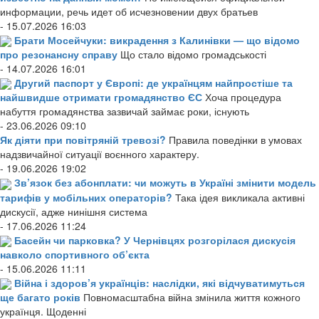
информации, речь идет об исчезновении двух братьев
- 15.07.2026 16:03
Брати Мосейчуки: викрадення з Калинівки — що відомо
про резонансну справу
Що стало відомо громадськості
- 14.07.2026 16:01
Другий паспорт у Європі: де українцям найпростіше та
найшвидше отримати громадянство ЄС
Хоча процедура
набуття громадянства зазвичай займає роки, існують
- 23.06.2026 09:10
Як діяти при повітряній тревозі?
Правила поведінки в умовах
надзвичайної ситуації воєнного характеру.
- 19.06.2026 19:02
Зв’язок без абонплати: чи можуть в Україні змінити модель
тарифів у мобільних операторів?
Така ідея викликала активні
дискусії, адже нинішня система
- 17.06.2026 11:24
Басейн чи парковка? У Чернівцях розгорілася дискусія
навколо спортивного об’єкта
- 15.06.2026 11:11
Війна і здоров’я українців: наслідки, які відчуватимуться
ще багато років
Повномасштабна війна змінила життя кожного
українця. Щоденні