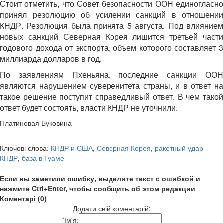
Стоит отметить, что Совет безопасности ООН единогласно
принял резолюцию об усилении санкций в отношении
КНДР. Резолюция была принята 5 августа. Под влиянием
новых санкций Северная Корея лишится третьей части
годового дохода от экспорта, объем которого составляет 3
миллиарда долларов в год.
По заявлениям Пхеньяна, последние санкции ООН
являются нарушением суверенитета страны, и в ответ на
такое решение поступит справедливый ответ. В чем такой
ответ будет состоять, власти КНДР не уточнили.
Платиновая Буковина
Ключові слова:
КНДР и США
,
Северная Корея
,
ракетный удар
КНДР
,
база в Гуаме
Если вы заметили ошибку, выделите текст с ошибкой и
нажмите Ctrl+Enter, чтобы сообщить об этом редакции
Коментарі (0)
Додати свій коментарій:
*
Ім'я: