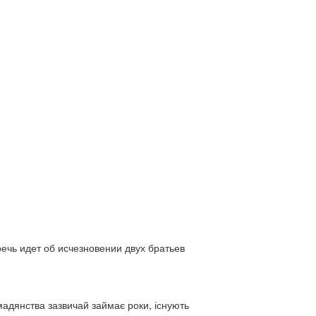
ь идет об исчезновении двух братьев
адянства зазвичай займає роки, існують