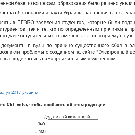
венной базе по вопросам образования было решено увелич
рства образования и науки Украины, заявления от поступаю
носить в ЕГЭБО заявления студентов, которые были под
итуриентов, так и те, кто по определенным причинам в п
 к сдаче вступительных экзаменов, а также к приему в вуз
 документы в вузы по причине существенного сбоя в эл
озникли проблемы с созданием на сайте "Электронный всту
данные подверглись самопроизвольным изменениям.
вступ 2017 украина
те Ctrl+Enter, чтобы сообщить об этом редакции
Додати свій коментарій:
*
Ім'я:
E-mail: