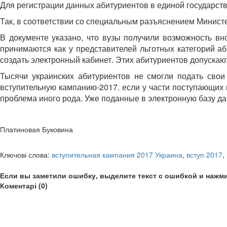
Для регистрации данных абитуриентов в единой государст
Так, в соответствии со специальным разъяснением Министе
В документе указано, что вузы получили возможность в
принимаются как у представителей льготных категорий аб
создать электронный кабинет. Этих абитуриентов допускают
Тысячи украинских абитуриентов не смогли подать свои
вступительную кампанию-2017. если у части поступающих в
проблема иного рода. Уже поданные в электронную базу 
Платиновая Буковина
Ключові слова:
вступительная кампания 2017 Украина
,
вступ 2017
,
Если вы заметили ошибку, выделите текст с ошибкой и нажми
Коментарі (0)