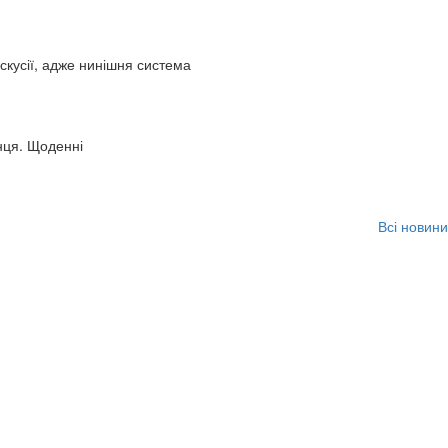
искусії, адже нинішня система
нця. Щоденні
Всі новини