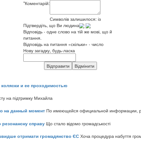
*
Коментарій:
Символів залишилося:
із
Підтвердіть, що Ви людина
Відповідь - одне слово на тій же мові, що й
питання.
Відповідь на питання «скільки» - число
Нову загадку, будь-ласка
 коляски и ее проходимостью
сту на підтримку Михайла
но на данный момент
По имеющейся официальной информации, реч
о резонансну справу
Що стало відомо громадськості
айшвидше отримати громадянство ЄС
Хоча процедура набуття гром