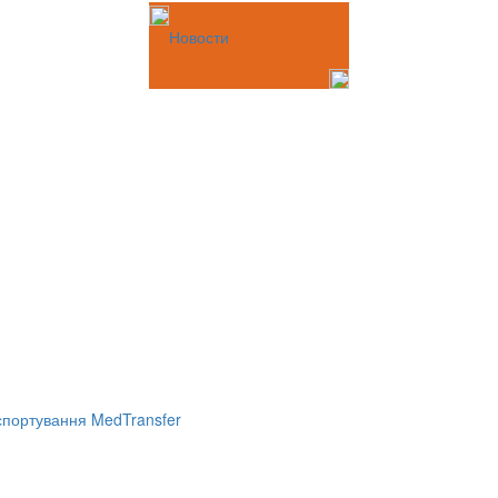
Новости
портування MedTransfer