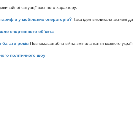
звичайної ситуації воєнного характеру.
ь тарифів у мобільних операторів?
Така ідея викликала активні д
коло спортивного об’єкта
е багато років
Повномасштабна війна змінила життя кожного украї
ного політичного шоу