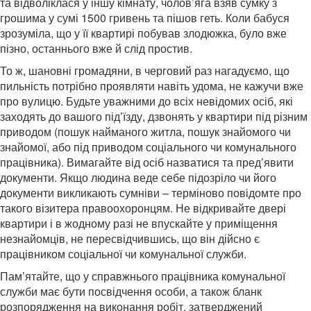
та відволіклася у іншу кімнату, чолов’яга взяв сумку з
грошима у сумі 1500 гривень та пішов геть. Коли бабуся
зрозуміла, що у її квартирі побував злодюжка, було вже
пізно, останнього вже й слід простив.
То ж, шановні громадяни, в черговий раз нагадуємо, що
пильність потрібно проявляти навіть удома, не кажучи вже
про вулицю. Будьте уважними до всіх невідомих осіб, які
заходять до вашого під’їзду, дзвонять у квартири під різним
приводом (пошук найманого житла, пошук знайомого чи
знайомої, або під приводом соціального чи комунального
працівника). Вимагайте від осіб назватися та пред’явити
документи. Якщо людина веде себе підозріло чи його
документи викликають сумніви – терміново повідомте про
такого візитера правоохоронцям. Не відкривайте двері
квартири і в жодному разі не впускайте у приміщення
незнайомців, не пересвідчившись, що він дійсно є
працівником соціальної чи комунальної служби.
Пам’ятайте, що у справжнього працівника комунальної
служби має бути посвідчення особи, а також бланк
розпорядження на виконання робіт, затверджений