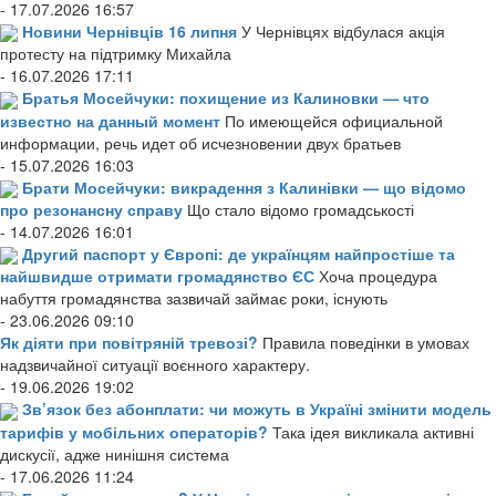
- 17.07.2026 16:57
Новини Чернівців 16 липня
У Чернівцях відбулася акція
протесту на підтримку Михайла
- 16.07.2026 17:11
Братья Мосейчуки: похищение из Калиновки — что
известно на данный момент
По имеющейся официальной
информации, речь идет об исчезновении двух братьев
- 15.07.2026 16:03
Брати Мосейчуки: викрадення з Калинівки — що відомо
про резонансну справу
Що стало відомо громадськості
- 14.07.2026 16:01
Другий паспорт у Європі: де українцям найпростіше та
найшвидше отримати громадянство ЄС
Хоча процедура
набуття громадянства зазвичай займає роки, існують
- 23.06.2026 09:10
Як діяти при повітряній тревозі?
Правила поведінки в умовах
надзвичайної ситуації воєнного характеру.
- 19.06.2026 19:02
Зв’язок без абонплати: чи можуть в Україні змінити модель
тарифів у мобільних операторів?
Така ідея викликала активні
дискусії, адже нинішня система
- 17.06.2026 11:24