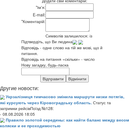
Додати свій коментарій:
*
Ім'я:
E-mail:
*
Коментарій:
Символів залишилося:
із
Підтвердіть, що Ви людина
Відповідь - одне слово на тій же мові, що й
питання.
Відповідь на питання «скільки» - число
Нову загадку, будь-ласка
Другие новости:
Укрзалізниця тимчасово змінила маршрути низки потягів,
які курсують через Кіровоградську область.
Статус та
затримки рейсівПоїзд №128:
- 08.08.2026 18:05
Правило золотой середины: как найти баланс между весом
коляски и ее проходимостью