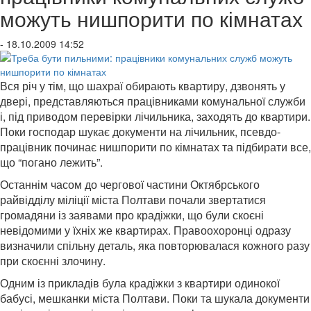
можуть нишпорити по кімнатах
- 18.10.2009 14:52
Вся річ у тім, що шахраї обирають квартиру, дзвонять у
двері, представляються працівниками комунальної служби
і, під приводом перевірки лічильника, заходять до квартири.
Поки господар шукає документи на лічильник, псевдо-
працівник починає нишпорити по кімнатах та підбирати все,
що “погано лежить”.
Останнім часом до чергової частини Октябрського
райвідділу міліції міста Полтави почали звертатися
громадяни із заявами про крадіжки, що були скоєні
невідомими у їхніх же квартирах. Правоохоронці одразу
визначили спільну деталь, яка повторювалася кожного разу
при скоєнні злочину.
Одним із прикладів була крадіжки з квартири одинокої
бабусі, мешканки міста Полтави. Поки та шукала документи