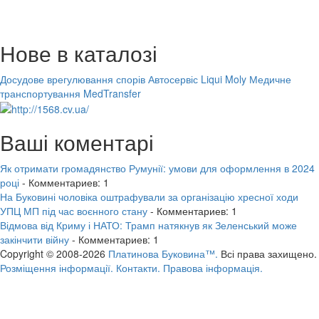
Нове в каталозі
Досудове врегулювання спорів
Автосервіс Liqui Moly
Медичне
транспортування MedTransfer
Ваші коментарі
Як отримати громадянство Румунії: умови для оформлення в 2024
році
- Комментариев: 1
На Буковині чоловіка оштрафували за організацію хресної ходи
УПЦ МП під час воєнного стану
- Комментариев: 1
Відмова від Криму і НАТО: Трамп натякнув як Зеленський може
закінчити війну
- Комментариев: 1
Copyright © 2008-2026
Платинова Буковина™.
Всі права захищено.
Розміщення інформації.
Контакти.
Правова інформація.