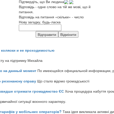
Підтвердіть, що Ви людина
Відповідь - одне слово на тій же мові, що й
питання.
Відповідь на питання «скільки» - число
Нову загадку, будь-ласка
 коляски и ее проходимостью
сту на підтримку Михайла
но на данный момент
По имеющейся официальной информации, реч
о резонансну справу
Що стало відомо громадськості
айшвидше отримати громадянство ЄС
Хоча процедура набуття гром
звичайної ситуації воєнного характеру.
ь тарифів у мобільних операторів?
Така ідея викликала активні д