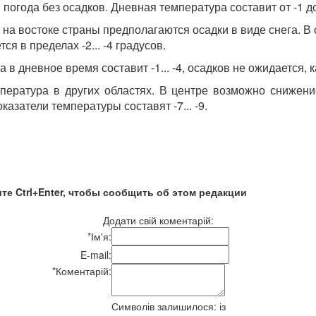
погода без осадков. Дневная температура составит от -1 до
на востоке страны предполагаются осадки в виде снега. В 
я в пределах -2... -4 градусов.
в дневное время составит -1... -4, осадков не ожидается, ка
пература в других областях. В центре возможно снижени
оказатели температуры составят -7... -9.
те Ctrl+Enter, чтобы сообщить об этом редакции
Додати свій коментарій:
*
Ім'я:
E-mail:
*
Коментарій:
Символів залишилося:
із