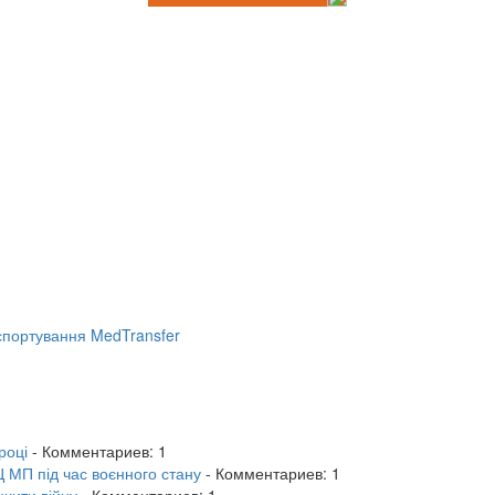
портування MedTransfer
році
- Комментариев: 1
 МП під час воєнного стану
- Комментариев: 1
нчити війну
- Комментариев: 1