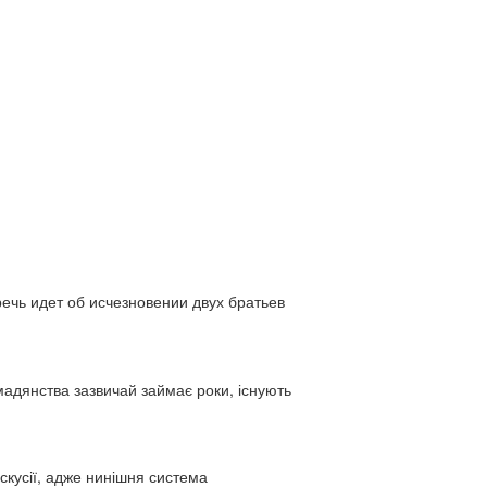
ь идет об исчезновении двух братьев
адянства зазвичай займає роки, існують
искусії, адже нинішня система