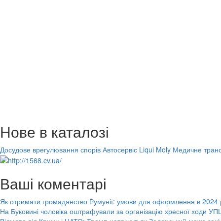
Нове в каталозі
Досудове врегулювання спорів
Автосервіс Liqui Moly
Медичне транс
Ваші коментарі
Як отримати громадянство Румунії: умови для оформлення в 2024 
На Буковині чоловіка оштрафували за організацію хресної ходи УПЦ
Відмова від Криму і НАТО: Трамп натякнув як Зеленський може закі