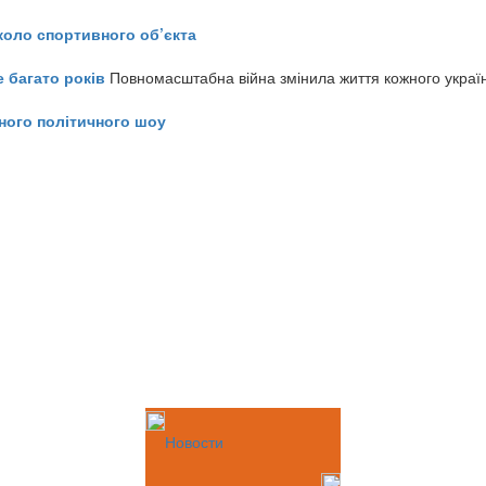
коло спортивного об’єкта
е багато років
Повномасштабна війна змінила життя кожного украї
ного політичного шоу
Новости