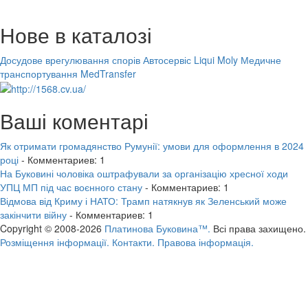
Нове в каталозі
Досудове врегулювання спорів
Автосервіс Liqui Moly
Медичне
транспортування MedTransfer
Ваші коментарі
Як отримати громадянство Румунії: умови для оформлення в 2024
році
- Комментариев: 1
На Буковині чоловіка оштрафували за організацію хресної ходи
УПЦ МП під час воєнного стану
- Комментариев: 1
Відмова від Криму і НАТО: Трамп натякнув як Зеленський може
закінчити війну
- Комментариев: 1
Copyright © 2008-2026
Платинова Буковина™.
Всі права захищено.
Розміщення інформації.
Контакти.
Правова інформація.