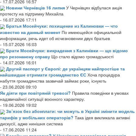
- 17.07.2026 16:57
Новини Чернівців 16 липня
У Чернівцях відбулася акція
протесту на підтримку Михайла
- 16.07.2026 17:11
Братья Мосейчуки: похищение из Калиновки — что
известно на данный момент
По имеющейся официальной
информации, речь идет об исчезновении двух братьев
- 15.07.2026 16:03
Брати Мосейчуки: викрадення з Калинівки — що відомо
про резонансну справу
Що стало відомо громадськості
- 14.07.2026 16:01
Другий паспорт у Європі: де українцям найпростіше та
найшвидше отримати громадянство ЄС
Хоча процедура
набуття громадянства зазвичай займає роки, існують
- 23.06.2026 09:10
Як діяти при повітряній тревозі?
Правила поведінки в умовах
надзвичайної ситуації воєнного характеру.
- 19.06.2026 19:02
Зв’язок без абонплати: чи можуть в Україні змінити модель
тарифів у мобільних операторів?
Така ідея викликала активні
дискусії, адже нинішня система
- 17.06.2026 11:24
Басейн чи парковка? У Чернівцях розгорілася дискусія