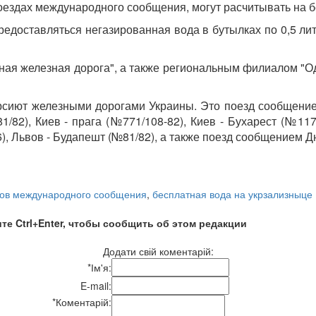
ездах международного сообщения, могут расчитывать на б
редоставляться негазированная вода в бутылках по 0,5 ли
я железная дорога", а также региональным филиалом "Од
сиют железными дорогами Украины. Это поезд сообщением 
/82), Киев - прага (№771/108-82), Киев - Бухарест (№117
6), Львов - Будапешт (№81/82), а также поезд сообщением Д
дов международного сообщения
,
бесплатная вода на укрзализныце
те Ctrl+Enter, чтобы сообщить об этом редакции
Додати свій коментарій:
*
Ім'я:
E-mail:
*
Коментарій: