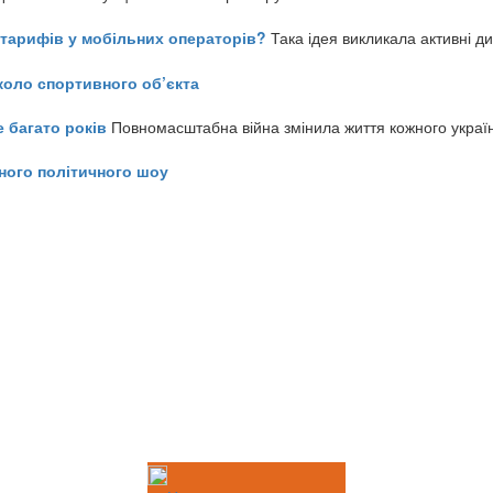
ь тарифів у мобільних операторів?
Така ідея викликала активні д
коло спортивного об’єкта
е багато років
Повномасштабна війна змінила життя кожного украї
ного політичного шоу