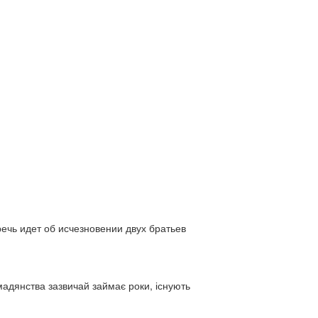
ь идет об исчезновении двух братьев
адянства зазвичай займає роки, існують