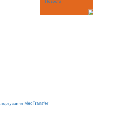
Новости
портування MedTransfer