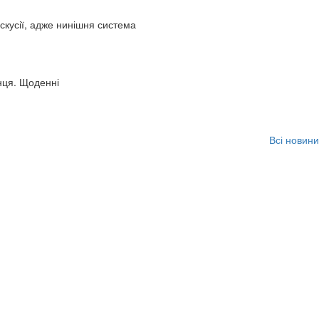
искусії, адже нинішня система
нця. Щоденні
Всі новини