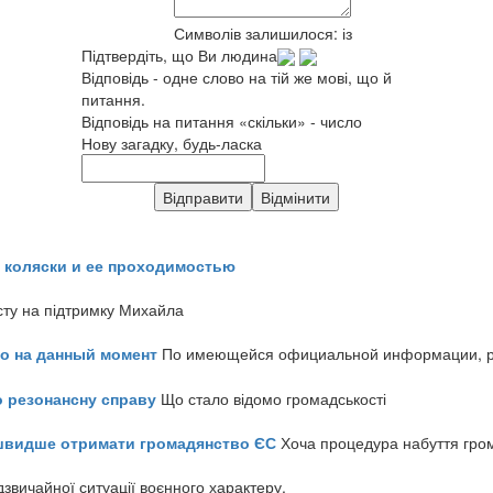
Символів залишилося:
із
Підтвердіть, що Ви людина
Відповідь - одне слово на тій же мові, що й
питання.
Відповідь на питання «скільки» - число
Нову загадку, будь-ласка
 коляски и ее проходимостью
сту на підтримку Михайла
но на данный момент
По имеющейся официальной информации, реч
о резонансну справу
Що стало відомо громадськості
айшвидше отримати громадянство ЄС
Хоча процедура набуття гром
звичайної ситуації воєнного характеру.