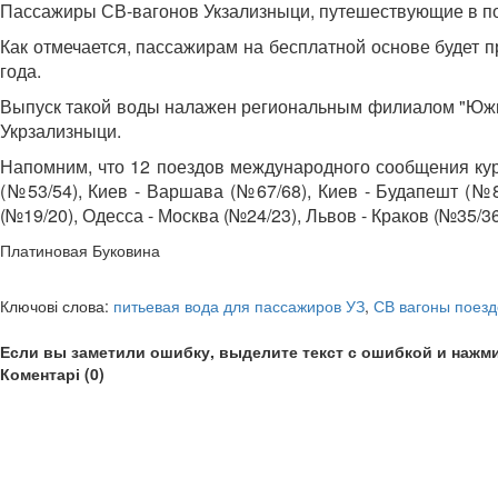
Пассажиры СВ-вагонов Укзализныци, путешествующие в по
Как отмечается, пассажирам на бесплатной основе будет п
года.
Выпуск такой воды налажен региональным филиалом "Южна
Укрзализныци.
Напомним, что 12 поездов международного сообщения кур
(№53/54), Киев - Варшава (№67/68), Киев - Будапешт (№81
(№19/20), Одесса - Москва (№24/23), Львов - Краков (№35/3
Платиновая Буковина
Ключові слова:
питьевая вода для пассажиров УЗ
,
СВ вагоны поез
Если вы заметили ошибку, выделите текст с ошибкой и нажми
Коментарі (0)