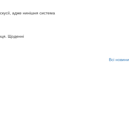
искусії, адже нинішня система
нця. Щоденні
Всі новини