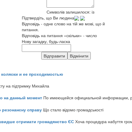
Символів залишилося:
із
Підтвердіть, що Ви людина
Відповідь - одне слово на тій же мові, що й
питання.
Відповідь на питання «скільки» - число
Нову загадку, будь-ласка
 коляски и ее проходимостью
сту на підтримку Михайла
но на данный момент
По имеющейся официальной информации, реч
о резонансну справу
Що стало відомо громадськості
айшвидше отримати громадянство ЄС
Хоча процедура набуття гром