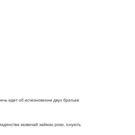
ь идет об исчезновении двух братьев
адянства зазвичай займає роки, існують