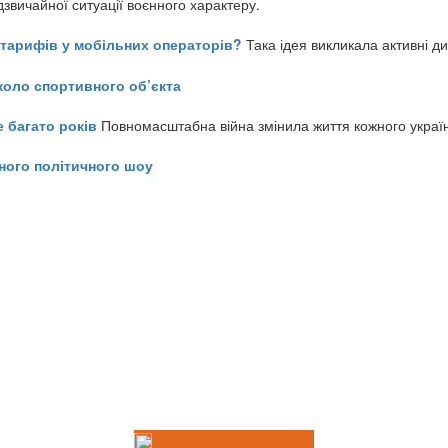
звичайної ситуації воєнного характеру.
ь тарифів у мобільних операторів?
Така ідея викликала активні д
коло спортивного об’єкта
е багато років
Повномасштабна війна змінила життя кожного украї
ного політичного шоу