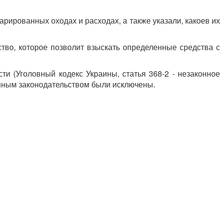
рированных оходах и расходах, а также указали, какоев их
тво, которое позволит взыскать определенные средства с
и (Уголовный кодекс Украины, статья 368-2 - незаконное
онным законодательством были исключены.