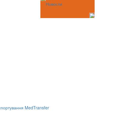
Новости
портування MedTransfer