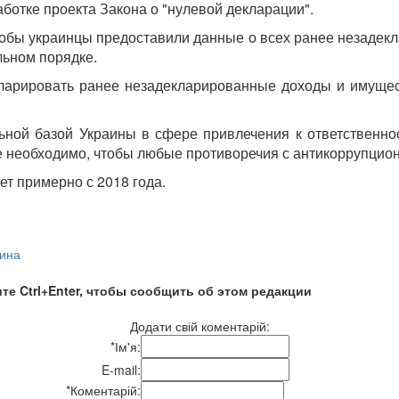
ботке проекта Закона о "нулевой декларации".
тобы украинцы предоставили данные о всех ранее незадекла
ьном порядке.
кларировать ранее незадекларированные доходы и имущес
ной базой Украины в сфере привлечения к ответственност
же необходимо, чтобы любые противоречия с антикоррупци
ает примерно с 2018 года.
аина
те Ctrl+Enter, чтобы сообщить об этом редакции
Додати свій коментарій:
*
Ім'я:
E-mail:
*
Коментарій: