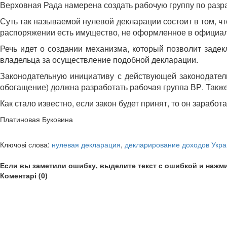
Верховная Рада намерена создать рабочую группу по разра
Суть так называемой нулевой декларации состоит в том, ч
распоряжении есть имущество, не оформленное в официал
Речь идет о создании механизма, который позволит заде
владельца за осуществление подобной декларации.
Законодательную инициативу с действующей законодатель
обогащение) должна разработать рабочая группа ВР. Так
Как стало известно, если закон будет принят, то он заработ
Платиновая Буковина
Ключові слова:
нулевая декларация
,
декларирование доходов Укр
Если вы заметили ошибку, выделите текст с ошибкой и нажми
Коментарі (0)