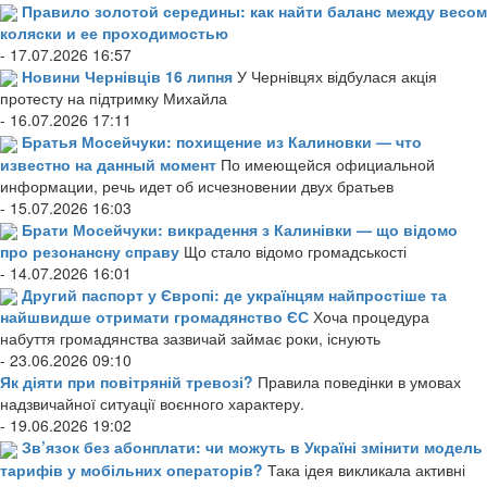
Правило золотой середины: как найти баланс между весом
коляски и ее проходимостью
- 17.07.2026 16:57
Новини Чернівців 16 липня
У Чернівцях відбулася акція
протесту на підтримку Михайла
- 16.07.2026 17:11
Братья Мосейчуки: похищение из Калиновки — что
известно на данный момент
По имеющейся официальной
информации, речь идет об исчезновении двух братьев
- 15.07.2026 16:03
Брати Мосейчуки: викрадення з Калинівки — що відомо
про резонансну справу
Що стало відомо громадськості
- 14.07.2026 16:01
Другий паспорт у Європі: де українцям найпростіше та
найшвидше отримати громадянство ЄС
Хоча процедура
набуття громадянства зазвичай займає роки, існують
- 23.06.2026 09:10
Як діяти при повітряній тревозі?
Правила поведінки в умовах
надзвичайної ситуації воєнного характеру.
- 19.06.2026 19:02
Зв’язок без абонплати: чи можуть в Україні змінити модель
тарифів у мобільних операторів?
Така ідея викликала активні