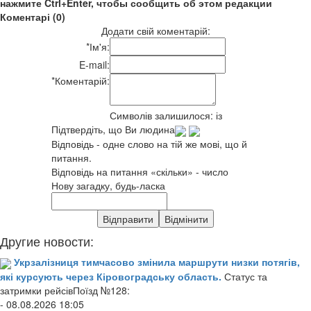
нажмите Ctrl+Enter, чтобы сообщить об этом редакции
Коментарі (0)
Додати свій коментарій:
*
Ім'я:
E-mail:
*
Коментарій:
Символів залишилося:
із
Підтвердіть, що Ви людина
Відповідь - одне слово на тій же мові, що й
питання.
Відповідь на питання «скільки» - число
Нову загадку, будь-ласка
Другие новости:
Укрзалізниця тимчасово змінила маршрути низки потягів,
які курсують через Кіровоградську область.
Статус та
затримки рейсівПоїзд №128:
- 08.08.2026 18:05