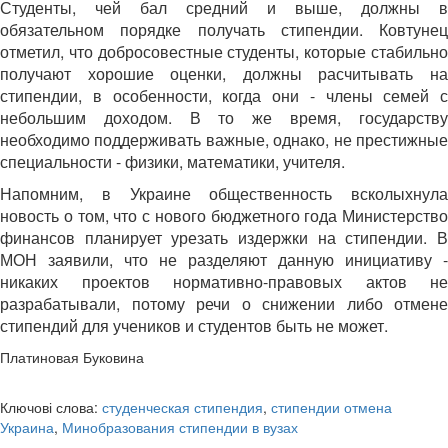
Студенты, чей бал средний и выше, должны в
обязательном порядке получать стипендии. Ковтунец
отметил, что добросовестные студенты, которые стабильно
получают хорошие оценки, должны расчитывать на
стипендии, в особенности, когда они - члены семей с
небольшим доходом. В то же время, государству
необходимо поддерживать важные, однако, не престижные
специальности - физики, математики, учителя.
Напомним, в Украине общественность всколыхнула
новость о том, что с нового бюджетного года Министерство
финансов планирует урезать издержки на стипендии. В
МОН заявили, что не разделяют данную инициативу -
никаких проектов нормативно-правовых актов не
разрабатывали, потому речи о снижении либо отмене
стипендий для учеников и студентов быть не может.
Платиновая Буковина
Ключові слова:
студенческая стипендия
,
стипендии отмена
Украина
,
Минобразования стипендии в вузах