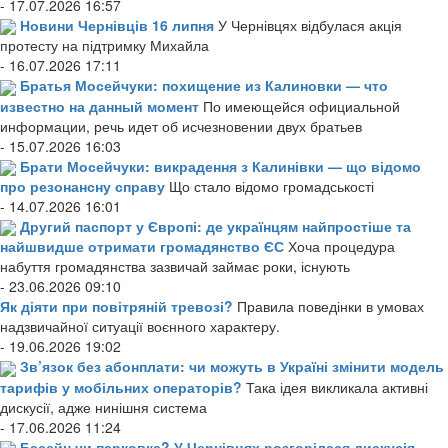
- 17.07.2026 16:57
Новини Чернівців 16 липня
У Чернівцях відбулася акція
протесту на підтримку Михайла
- 16.07.2026 17:11
Братья Мосейчуки: похищение из Калиновки — что
известно на данный момент
По имеющейся официальной
информации, речь идет об исчезновении двух братьев
- 15.07.2026 16:03
Брати Мосейчуки: викрадення з Калинівки — що відомо
про резонансну справу
Що стало відомо громадськості
- 14.07.2026 16:01
Другий паспорт у Європі: де українцям найпростіше та
найшвидше отримати громадянство ЄС
Хоча процедура
набуття громадянства зазвичай займає роки, існують
- 23.06.2026 09:10
Як діяти при повітряній тревозі?
Правила поведінки в умовах
надзвичайної ситуації воєнного характеру.
- 19.06.2026 19:02
Зв’язок без абонплати: чи можуть в Україні змінити модель
тарифів у мобільних операторів?
Така ідея викликала активні
дискусії, адже нинішня система
- 17.06.2026 11:24
Басейн чи парковка? У Чернівцях розгорілася дискусія