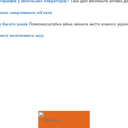
ь тарифів у мобільних операторів?
Така ідея викликала активні д
коло спортивного об’єкта
е багато років
Повномасштабна війна змінила життя кожного украї
ного політичного шоу
Новости