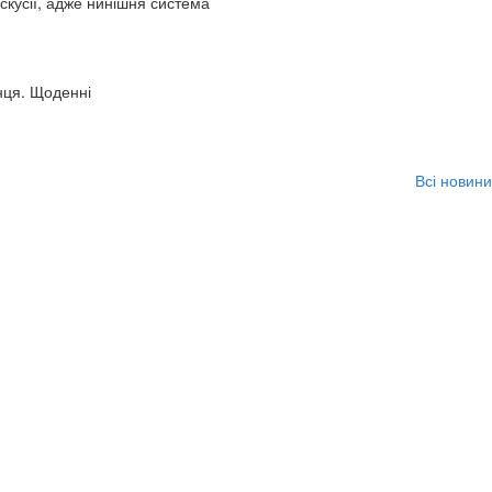
искусії, адже нинішня система
нця. Щоденні
Всі новини