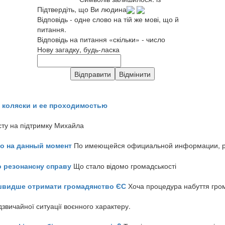
Підтвердіть, що Ви людина
Відповідь - одне слово на тій же мові, що й
питання.
Відповідь на питання «скільки» - число
Нову загадку, будь-ласка
 коляски и ее проходимостью
сту на підтримку Михайла
но на данный момент
По имеющейся официальной информации, реч
о резонансну справу
Що стало відомо громадськості
айшвидше отримати громадянство ЄС
Хоча процедура набуття гром
звичайної ситуації воєнного характеру.