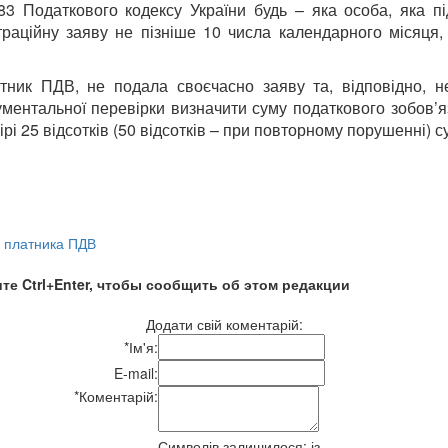
83 Податкового кодексу України будь – яка особа, яка пі
раційну заяву не пізніше 10 числа календарного місяця,
атник ПДВ, не подала своєчасно заяву та, відповідно, 
ментальної перевірки визначити суму податкового зобов’я
рі 25 відсотків (50 відсотків – при повторному порушенні) с
я платника ПДВ
те Ctrl+Enter, чтобы сообщить об этом редакции
Додати свій коментарій:
*
Ім'я:
E-mail:
*
Коментарій:
Символів залишилося:
із