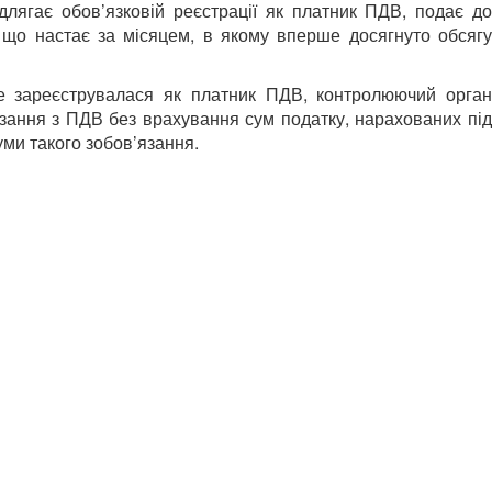
длягає обов’язковій реєстрації як платник ПДВ, подає до
 що настає за місяцем, в якому вперше досягнуто обсягу
не зареєструвалася як платник ПДВ, контролюючий орган
зання з ПДВ без врахування сум податку, нарахованих під
уми такого зобов’язання.