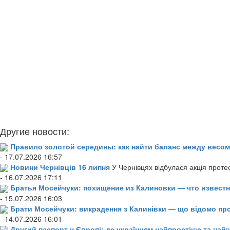
Другие новости:
Правило золотой середины: как найти баланс между весом
- 17.07.2026 16:57
Новини Чернівців 16 липня
У Чернівцях відбулася акція проте
- 16.07.2026 17:11
Братья Мосейчуки: похищение из Калиновки — что извест
- 15.07.2026 16:03
Брати Мосейчуки: викрадення з Калинівки — що відомо пр
- 14.07.2026 16:01
Другий паспорт у Європі: де українцям найпростіше та н