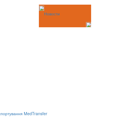
Новости
портування MedTransfer