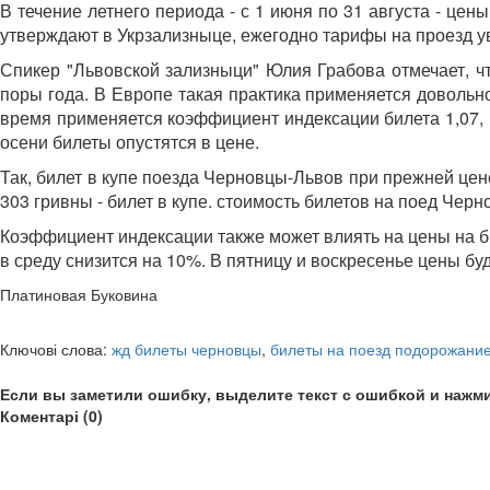
В течение летнего периода - с 1 июня по 31 августа - це
утверждают в Укрзализныце, ежегодно тарифы на проезд 
Спикер "Львовской зализныци" Юлия Грабова отмечает, чт
поры года. В Европе такая практика применяется довольно ш
время применяется коэффициент индексации билета 1,07, в
осени билеты опустятся в цене.
Так, билет в купе поезда Черновцы-Львов при прежней цене
303 гривны - билет в купе. стоимость билетов на поед Черн
Коэффициент индексации также может влиять на цены на би
в среду снизится на 10%. В пятницу и воскресенье цены б
Платиновая Буковина
Ключові слова:
жд билеты черновцы
,
билеты на поезд подорожани
Если вы заметили ошибку, выделите текст с ошибкой и нажми
Коментарі (0)