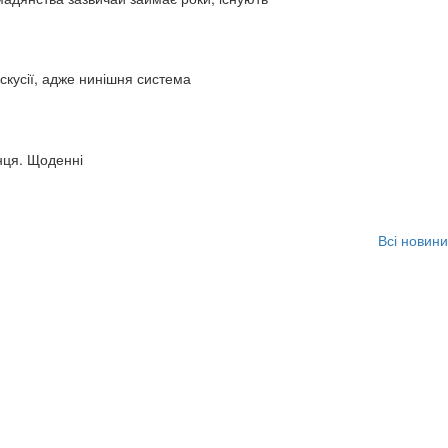
искусії, адже нинішня система
нця. Щоденні
Всі новини