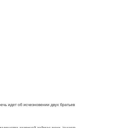
ь идет об исчезновении двух братьев
адянства зазвичай займає роки, існують