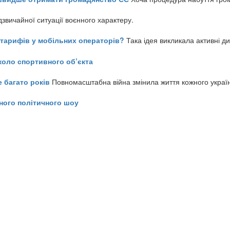
звичайної ситуації воєнного характеру.
ь тарифів у мобільних операторів?
Така ідея викликала активні д
коло спортивного об’єкта
е багато років
Повномасштабна війна змінила життя кожного украї
ного політичного шоу