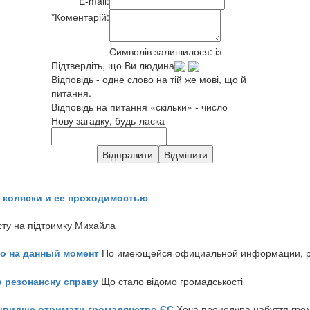
E-mail:
*
Коментарій:
Символів залишилося:
із
Підтвердіть, що Ви людина
Відповідь - одне слово на тій же мові, що й
питання.
Відповідь на питання «скільки» - число
Нову загадку, будь-ласка
 коляски и ее проходимостью
сту на підтримку Михайла
но на данный момент
По имеющейся официальной информации, реч
о резонансну справу
Що стало відомо громадськості
айшвидше отримати громадянство ЄС
Хоча процедура набуття гром