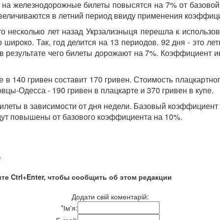
ны на железнодорожные билеты повысятся на 7% от базовой
увеличиваются в летний период ввиду применения коэффиц
о несколько лет назад Укрзализныця перешла к использов
ироко. Так, год делится на 13 периодов. 92 дня - это летн
 результате чего билеты дорожают на 7%. Коэффициент инд
 в 140 гривен составит 170 гривен. Стоимость плацкартног
овцы-Одесса - 190 гривен в плацкарте и 370 гривен в купе.
леты в зависимости от дня недели. Базовый коэффициент в 
удут повышены от базового коэффициента на 10%.
е
те Ctrl+Enter, чтобы сообщить об этом редакции
Додати свій коментарій:
*
Ім'я: