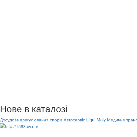
Нове в каталозі
Досудове врегулювання спорів
Автосервіс Liqui Moly
Медичне транс