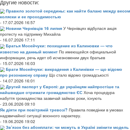
Другие новости:
Правило золотой середины: как найти баланс между весом
коляски и ее проходимостью
- 17.07.2026 16:57
Новини Чернівців 16 липня
У Чернівцях відбулася акція
протесту на підтримку Михайла
- 16.07.2026 17:11
Братья Мосейчуки: похищение из Калиновки — что
известно на данный момент
По имеющейся официальной
информации, речь идет об исчезновении двух братьев
- 15.07.2026 16:03
Брати Мосейчуки: викрадення з Калинівки — що відомо
про резонансну справу
Що стало відомо громадськості
- 14.07.2026 16:01
Другий паспорт у Європі: де українцям найпростіше та
найшвидше отримати громадянство ЄС
Хоча процедура
набуття громадянства зазвичай займає роки, існують
- 23.06.2026 09:10
Як діяти при повітряній тревозі?
Правила поведінки в умовах
надзвичайної ситуації воєнного характеру.
- 19.06.2026 19:02
Зв’язок без абонплати: чи можуть в Україні змінити модель