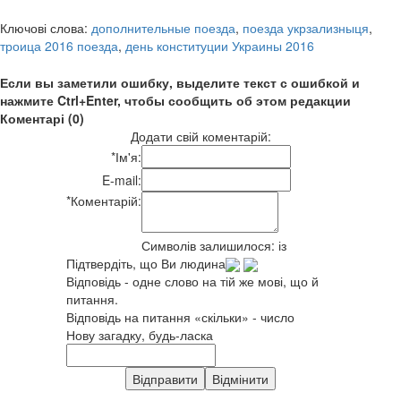
Ключові слова:
дополнительные поезда
,
поезда укрзализныця
,
троица 2016 поезда
,
день конституции Украины 2016
Если вы заметили ошибку, выделите текст с ошибкой и
нажмите Ctrl+Enter, чтобы сообщить об этом редакции
Коментарі (0)
Додати свій коментарій:
*
Ім'я:
E-mail:
*
Коментарій:
Символів залишилося:
із
Підтвердіть, що Ви людина
Відповідь - одне слово на тій же мові, що й
питання.
Відповідь на питання «скільки» - число
Нову загадку, будь-ласка