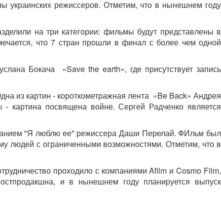
тины украинских режиссеров. Отметим, что в нынешнем году
азделили на три категории: фильмы будут представлены в
ечается, что 7 стран прошли в финал с более чем одной
слана Бокача «Save the earth», где присутствует запись
Одна из картин - короткометражная лента «Be Back» Андрея
ы - картина посвящена войне. Сергей Радченко является
званием "Я люблю ее" режиссера Даши Перелай. ФИльм был
ему людей с ограниченными возможностями. Отметим, что в
трудничество проходило с компаниями Afilm и Cosmo Film,
постпродакшна, и в нынешнем году планируется выпуск