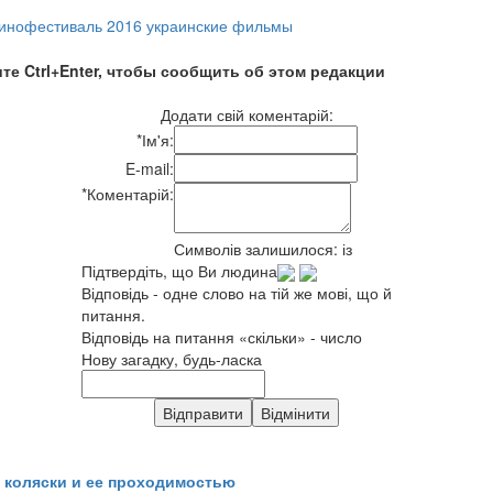
инофестиваль 2016 украинские фильмы
те Ctrl+Enter, чтобы сообщить об этом редакции
Додати свій коментарій:
*
Ім'я:
E-mail:
*
Коментарій:
Символів залишилося:
із
Підтвердіть, що Ви людина
Відповідь - одне слово на тій же мові, що й
питання.
Відповідь на питання «скільки» - число
Нову загадку, будь-ласка
 коляски и ее проходимостью