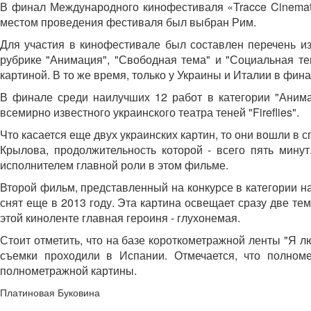
В финал Международного кинофестиваля «Tracce Cinematogr
местом проведения фестиваля был выбран Рим.
Для участия в кинофестивале был составлен перечень из
рубрике "Анимация", "Свободная тема" и "Социальная те
картиной. В то же время, только у Украины и Италии в фина
В финале среди наилучших 12 работ в категории "Анимац
всемирно известного украинского театра теней "Fireflies".
Что касается еще двух украинских картин, то они вошли в 
Крылова, продолжительность которой - всего пять мину
исполнителем главной роли в этом фильме.
Второй фильм, представленный на конкурсе в категории н
снят еще в 2013 году. Эта картина освещает сразу две т
этой киноленте главная героиня - глухонемая.
Стоит отметить, что на базе короткометражной ленты "Я л
съемки проходили в Испании. Отмечается, что полном
полнометражной картины.
Платиновая Буковина