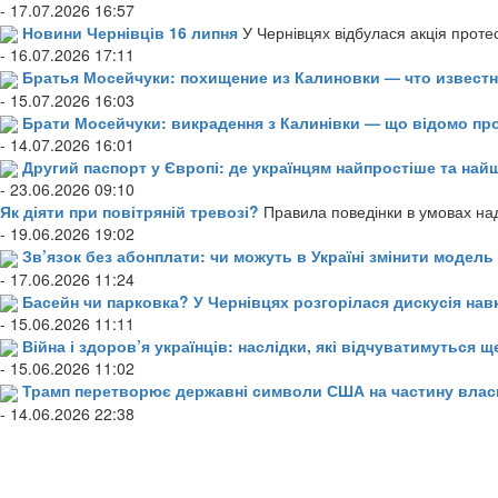
- 17.07.2026 16:57
Новини Чернівців 16 липня
У Чернівцях відбулася акція проте
- 16.07.2026 17:11
Братья Мосейчуки: похищение из Калиновки — что извест
- 15.07.2026 16:03
Брати Мосейчуки: викрадення з Калинівки — що відомо пр
- 14.07.2026 16:01
Другий паспорт у Європі: де українцям найпростіше та н
- 23.06.2026 09:10
Як діяти при повітряній тревозі?
Правила поведінки в умовах над
- 19.06.2026 19:02
Зв’язок без абонплати: чи можуть в Україні змінити модел
- 17.06.2026 11:24
Басейн чи парковка? У Чернівцях розгорілася дискусія нав
- 15.06.2026 11:11
Війна і здоров’я українців: наслідки, які відчуватимуться щ
- 15.06.2026 11:02
Трамп перетворює державні символи США на частину влас
- 14.06.2026 22:38