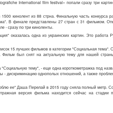
afiche International film festival» попали сразу три кар
 1500 кинолент из 88 стрна. Финальную часть конкурса р
ма". В финале представлены 27 стран с 31 фильмом. Отм
ле - сразу по три киноленты.
ия" оказалась одна из украинских картин. Это работа Ру
список 15 лучших фильмов в категории "Социальная тема". 
т. Фильм был снят на актуальную тему для нашей стран
а "Социальную тему", - еще одна короткометражка под на
емы - дискриминацию однополых отношений, а также пробл
юблю ее" Даша Перелай в 2015 году сняла полный метр. Со
етражная версия фильма находится сейчас на стадии 