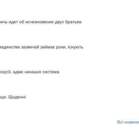
ь идет об исчезновении двух братьев
адянства зазвичай займає роки, існують
искусії, адже нинішня система
нця. Щоденні
Всі новини