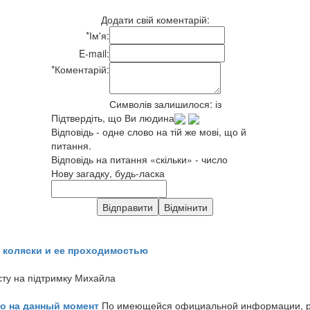
Додати свій коментарій:
*
Ім'я:
E-mail:
*
Коментарій:
Символів залишилося:
із
Підтвердіть, що Ви людина
Відповідь - одне слово на тій же мові, що й
питання.
Відповідь на питання «скільки» - число
Нову загадку, будь-ласка
 коляски и ее проходимостью
сту на підтримку Михайла
но на данный момент
По имеющейся официальной информации, реч