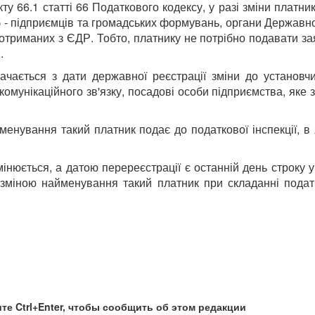
ту 66.1 статті 66 Податкового кодексу, у разі зміни платн
 - підприємців та громадських формувань, органи Державної
, отриманих з ЄДР. Тобто, платнику не потрібно подавати 
.
начається з дати державної реєстрації зміни до установч
комунікаційного зв'язку, посадові особи підприємства, яке 
нування такий платник подає до податкової інспекції, в я
інюється, а датою перереєстрації є останній день строку у
з зміною найменування такий платник при складанні пода
те Ctrl+Enter, чтобы сообщить об этом редакции