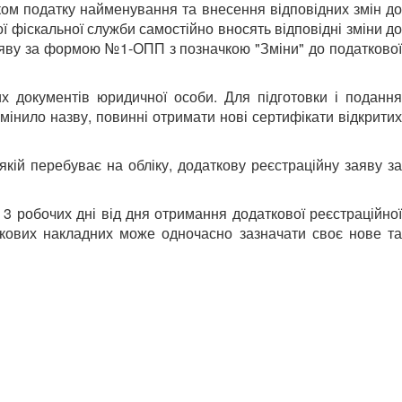
иком податку найменування та внесення відповідних змін до
 фіскальної служби самостійно вносять відповідні зміни до
заяву за формою №1-ОПП з позначкою "Зміни" до податкової
их документів юридичної особи. Для підготовки і подання
змінило назву, повинні отримати нові сертифікати відкритих
кій перебуває на обліку, додаткову реєстраційну заяву за
 3 робочих дні від дня отримання додаткової реєстраційної
ткових накладних може одночасно зазначати своє нове та