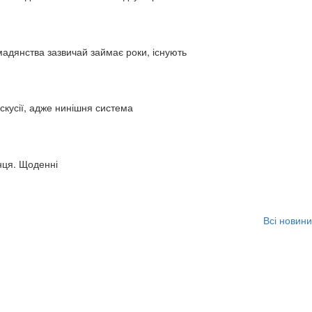
адянства зазвичай займає роки, існують
искусії, адже нинішня система
нця. Щоденні
Всі новини