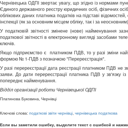
Чернівецька ОДПІ звертає увагу, що згідно із нормами пунк
Єдиного державного реєстру юридичних осіб, фізичних осіб
облікових даних платника податків на підставі відомостей
інспекції (як за основним місцем обліку, так і за неосновним)
У податковій звітності змінене (нове) найменування заз
податкової звітності в електронному вигляді засобами теле
ключів.
Якщо підприємство є платником ПДВ, то у разі зміни найме
формою № 1-ПДВ з позначкою "Перереєстрація".
У разі перереєстрації дата реєстрації платником ПДВ не зм
заяви. До дати перереєстрації платника ПДВ у зв'язку і
попереднє найменування.
Відділ організації роботи Чернівецької ОДПІ
Платинова Буковина, Чернівці
Ключові слова:
податкові звіти чернівці
,
чернівецька податкова
Если вы заметили ошибку, выделите текст с ошибкой и нажми