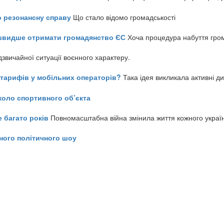
о резонансну справу
Що стало відомо громадськості
айшвидше отримати громадянство ЄС
Хоча процедура набуття гром
звичайної ситуації воєнного характеру.
ь тарифів у мобільних операторів?
Така ідея викликала активні д
коло спортивного об’єкта
е багато років
Повномасштабна війна змінила життя кожного украї
ного політичного шоу