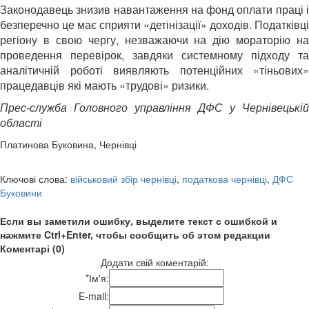
Законодавець знизив навантаження на фонд оплати праці і
безперечно це має сприяти «детінізації» доходів. Податківці
регіону в свою чергу, незважаючи на дію мораторію на
проведення перевірок, завдяки системному підходу та
аналітичній роботі виявляють потенційних «тіньових»
працедавців які мають «трудові» ризики.
Прес-служба Головного управління ДФС у Чернівецькій
області
Платинова Буковина, Чернівці
Ключові слова:
військовий збір чернівці
,
податкова чернівці
,
ДФС
Буковини
Если вы заметили ошибку, выделите текст с ошибкой и
нажмите Ctrl+Enter, чтобы сообщить об этом редакции
Коментарі (0)
Додати свій коментарій:
*
Ім'я:
E-mail: