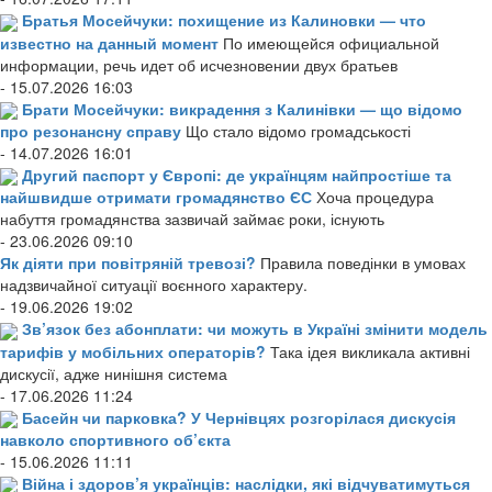
Братья Мосейчуки: похищение из Калиновки — что
известно на данный момент
По имеющейся официальной
информации, речь идет об исчезновении двух братьев
- 15.07.2026 16:03
Брати Мосейчуки: викрадення з Калинівки — що відомо
про резонансну справу
Що стало відомо громадськості
- 14.07.2026 16:01
Другий паспорт у Європі: де українцям найпростіше та
найшвидше отримати громадянство ЄС
Хоча процедура
набуття громадянства зазвичай займає роки, існують
- 23.06.2026 09:10
Як діяти при повітряній тревозі?
Правила поведінки в умовах
надзвичайної ситуації воєнного характеру.
- 19.06.2026 19:02
Зв’язок без абонплати: чи можуть в Україні змінити модель
тарифів у мобільних операторів?
Така ідея викликала активні
дискусії, адже нинішня система
- 17.06.2026 11:24
Басейн чи парковка? У Чернівцях розгорілася дискусія
навколо спортивного об’єкта
- 15.06.2026 11:11
Війна і здоров’я українців: наслідки, які відчуватимуться