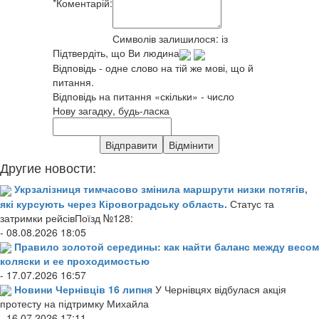
*
Коментарій:
Символів залишилося:
із
Підтвердіть, що Ви людина
Відповідь - одне слово на тій же мові, що й
питання.
Відповідь на питання «скільки» - число
Нову загадку, будь-ласка
Другие новости:
Укрзалізниця тимчасово змінила маршрути низки потягів,
які курсують через Кіровоградську область.
Статус та
затримки рейсівПоїзд №128:
- 08.08.2026 18:05
Правило золотой середины: как найти баланс между весом
коляски и ее проходимостью
- 17.07.2026 16:57
Новини Чернівців 16 липня
У Чернівцях відбулася акція
протесту на підтримку Михайла
- 16.07.2026 17:11