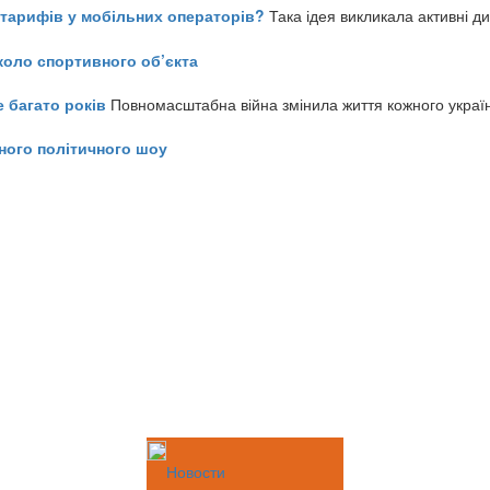
ь тарифів у мобільних операторів?
Така ідея викликала активні д
коло спортивного об’єкта
е багато років
Повномасштабна війна змінила життя кожного украї
ного політичного шоу
Новости