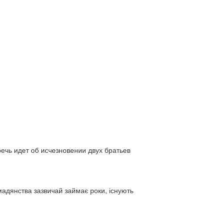
ь идет об исчезновении двух братьев
адянства зазвичай займає роки, існують