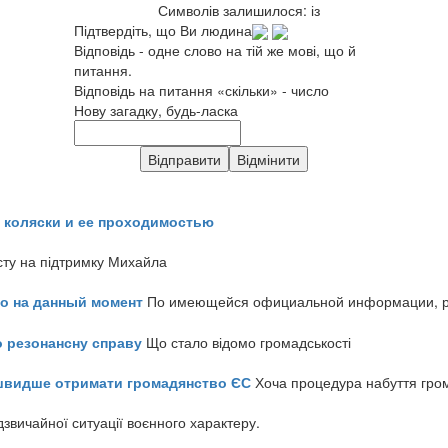
Символів залишилося:
із
Підтвердіть, що Ви людина
Відповідь - одне слово на тій же мові, що й
питання.
Відповідь на питання «скільки» - число
Нову загадку, будь-ласка
 коляски и ее проходимостью
сту на підтримку Михайла
но на данный момент
По имеющейся официальной информации, реч
о резонансну справу
Що стало відомо громадськості
айшвидше отримати громадянство ЄС
Хоча процедура набуття гром
звичайної ситуації воєнного характеру.