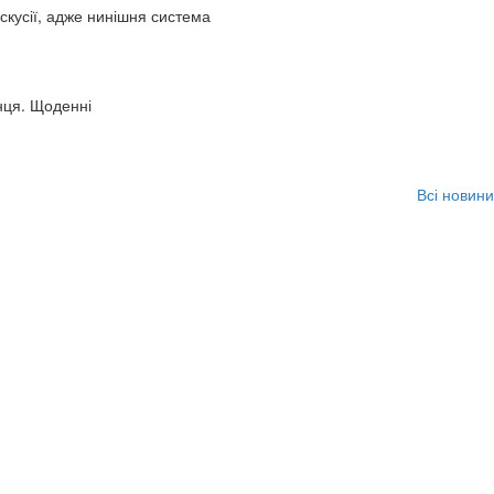
искусії, адже нинішня система
нця. Щоденні
Всі новини