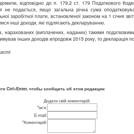
домили, відповідно до п. 179.2 ст. 179 Податкового Код
я не подається, якщо загальна річна сума оподатковува
ної заробітної плати, встановленої законом на 1 січня зві
лися інші доходи, які підлягають декларуванню.
ів, нарахованих (виплачених, наданих) такими податковим
тримував інших доходів впродовж 2015 року, то декларація п
ласті
те Ctrl+Enter, чтобы сообщить об этом редакции
Додати свій коментарій:
*
Ім'я:
E-mail:
*
Коментарій: