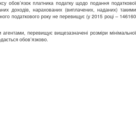
ексу обов’язок платника податку щодо подання податкової
них доходів, нарахованих (виплачених, наданих) такими
тного податкового року не перевищує (у 2015 році – 146160
и агентами, перевищує вищезазначені розміри мінімальної
одається обов’язково.