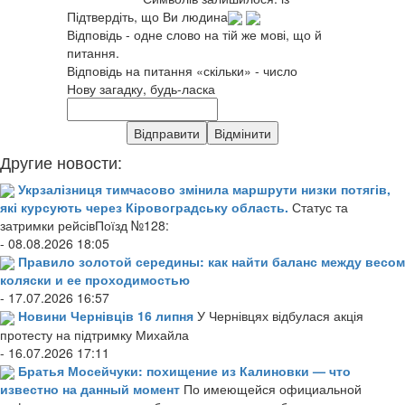
Підтвердіть, що Ви людина
Відповідь - одне слово на тій же мові, що й
питання.
Відповідь на питання «скільки» - число
Нову загадку, будь-ласка
Другие новости:
Укрзалізниця тимчасово змінила маршрути низки потягів,
які курсують через Кіровоградську область.
Статус та
затримки рейсівПоїзд №128:
- 08.08.2026 18:05
Правило золотой середины: как найти баланс между весом
коляски и ее проходимостью
- 17.07.2026 16:57
Новини Чернівців 16 липня
У Чернівцях відбулася акція
протесту на підтримку Михайла
- 16.07.2026 17:11
Братья Мосейчуки: похищение из Калиновки — что
известно на данный момент
По имеющейся официальной