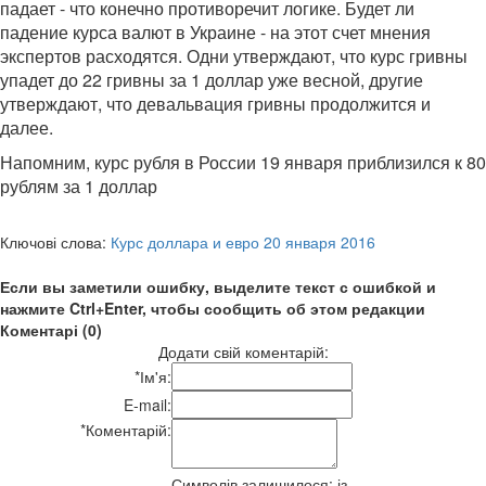
падает - что конечно противоречит логике. Будет ли
падение курса валют в Украине - на этот счет мнения
экспертов расходятся. Одни утверждают, что курс гривны
упадет до 22 гривны за 1 доллар уже весной, другие
утверждают, что девальвация гривны продолжится и
далее.
Напомним, курс рубля в России 19 января приблизился к 80
рублям за 1 доллар
Ключові слова:
Курс доллара и евро 20 января 2016
Если вы заметили ошибку, выделите текст с ошибкой и
нажмите Ctrl+Enter, чтобы сообщить об этом редакции
Коментарі (0)
Додати свій коментарій:
*
Ім'я:
E-mail:
*
Коментарій:
Символів залишилося:
із