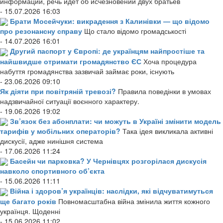
информации, речь идет об исчезновении двух братьев
- 15.07.2026 16:03
Брати Мосейчуки: викрадення з Калинівки — що відомо
про резонансну справу
Що стало відомо громадськості
- 14.07.2026 16:01
Другий паспорт у Європі: де українцям найпростіше та
найшвидше отримати громадянство ЄС
Хоча процедура
набуття громадянства зазвичай займає роки, існують
- 23.06.2026 09:10
Як діяти при повітряній тревозі?
Правила поведінки в умовах
надзвичайної ситуації воєнного характеру.
- 19.06.2026 19:02
Зв’язок без абонплати: чи можуть в Україні змінити модель
тарифів у мобільних операторів?
Така ідея викликала активні
дискусії, адже нинішня система
- 17.06.2026 11:24
Басейн чи парковка? У Чернівцях розгорілася дискусія
навколо спортивного об’єкта
- 15.06.2026 11:11
Війна і здоров’я українців: наслідки, які відчуватимуться
ще багато років
Повномасштабна війна змінила життя кожного
українця. Щоденні
- 15.06.2026 11:02