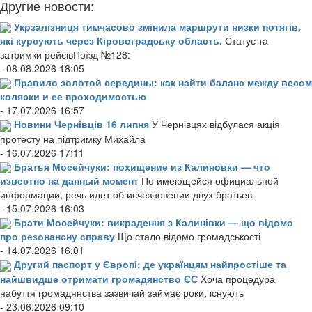
Другие новости:
Укрзалізниця тимчасово змінила маршрути низки потягів,
які курсують через Кіровоградську область.
Статус та
затримки рейсівПоїзд №128:
- 08.08.2026 18:05
Правило золотой середины: как найти баланс между весом
коляски и ее проходимостью
- 17.07.2026 16:57
Новини Чернівців 16 липня
У Чернівцях відбулася акція
протесту на підтримку Михайла
- 16.07.2026 17:11
Братья Мосейчуки: похищение из Калиновки — что
известно на данный момент
По имеющейся официальной
информации, речь идет об исчезновении двух братьев
- 15.07.2026 16:03
Брати Мосейчуки: викрадення з Калинівки — що відомо
про резонансну справу
Що стало відомо громадськості
- 14.07.2026 16:01
Другий паспорт у Європі: де українцям найпростіше та
найшвидше отримати громадянство ЄС
Хоча процедура
набуття громадянства зазвичай займає роки, існують
- 23.06.2026 09:10