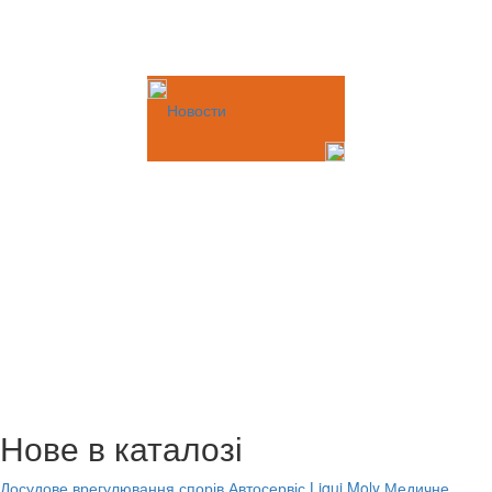
Новости
Нове в каталозі
Досудове врегулювання спорів
Автосервіс Liqui Moly
Медичне