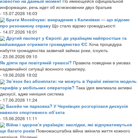
известно на данный момент
По имеющейся официальной
информации, речь идет об исчезновении двух братьев
- 15.07.2026 16:03
Брати Мосейчуки: викрадення з Калинівки — що відомо
про резонансну справу
Що стало відомо громадськості
- 14.07.2026 16:01
Другий паспорт у Європі: де українцям найпростіше та
найшвидше отримати громадянство ЄС
Хоча процедура
набуття громадянства зазвичай займає роки, існують
- 23.06.2026 09:10
Як діяти при повітряній тревозі?
Правила поведінки в умовах
надзвичайної ситуації воєнного характеру.
- 19.06.2026 19:02
Зв’язок без абонплати: чи можуть в Україні змінити модель
тарифів у мобільних операторів?
Така ідея викликала активні
дискусії, адже нинішня система
- 17.06.2026 11:24
Басейн чи парковка? У Чернівцях розгорілася дискусія
навколо спортивного об’єкта
- 15.06.2026 11:11
Війна і здоров’я українців: наслідки, які відчуватимуться
ще багато років
Повномасштабна війна змінила життя кожного
українця. Щоденні