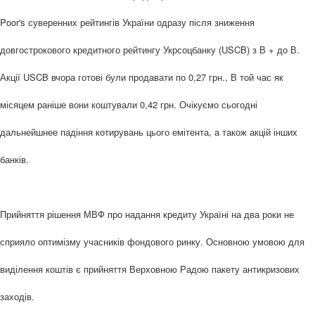
Poor's суверенних рейтингів України одразу після зниження
довгострокового кредитного рейтингу Укрсоцбанку (USCB) з В + до В.
Акції USCB вчора готові були продавати по 0,27 грн., В той час як
місяцем раніше вони коштували 0,42 грн. Очікуємо сьогодні
дальнейшнее падіння котирувань цього емітента, а також акцій інших
банків.
Прийняття рішення МВФ про надання кредиту Україні на два роки не
сприяло оптимізму учасників фондового ринку. Основною умовою для
виділення коштів є прийняття Верховною Радою пакету антикризових
заходів.