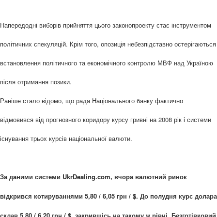
Напередодні виборів прийняття цього законопроекту стає інструментом
політичних спекуляцій. Крім того, опозиція небезпідставно остерігаються
встановлення політичного та економічного контролю МВФ над Україною
після отримання позики.
Раніше стало відомо, що рада Національного банку фактично
відмовився від прогнозного коридору курсу гривні на 2008 рік і системи
існування трьох курсів національної валюти.
За даними системи UkrDealing.com, вчора валютний ринок
відкрився котируваннями 5,80 / 6,05 грн / $. До полудня курс долара
склав 5,80 / 6,20 грн / $, закрившісь на такому ж рівні. Безготівковий