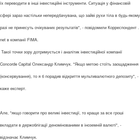
їх переводити в інші інвестиційні інструменти. Ситуація у фінансовій
сфері зараз настільки непередбачувана, що зайві рухи тіла в будь-якому
разі не принесуть очікуваних результатів", - повідомили Корреспондент .
net в компанії FIMA.
Такої точки зору дотримується і аналітик інвестиційної компанії
Concorde Capital Олександр Климчук. "Якщо метою стоїть заощадження
(консервування), то я б порадив відкриття мультивалютного депозиту", -
каже експерт.
Але, "якщо говорити про великі інвестиції, то краще за все гроші
вкладати в держоблігації деномінованими в іноземній валюті", -
відзначає Климчук.