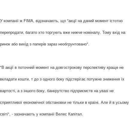
У компанії ж FIMA, відзначають, що "акції на даний момент істотно
перепродати, багато хто торгують вже нижче номіналу. Тому вхід на
ринок або вихід з паперів зараз необгрунтовано".
"В акції в поточний момент на довгострокову перспективу краще не
вкладати кошти, т до з одного боку підстерігає потужне зниження їх
вартості, а з іншого боку, банкрутство підприємств на увазі не
сприятливої економічної обстановки не тільки в країні. Але й в усьому
світі", - зазначають у компанії Велес Капітал.