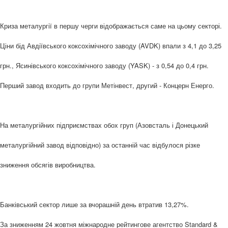
Криза металургії в першу черги відображається саме на цьому секторі.
Ціни бід Авдіївського коксохімічного заводу (AVDK) впали з 4,1 до 3,25
грн., Ясинівського коксохімічного заводу (YASK) - з 0,54 до 0,4 грн.
Перший завод входить до групи Метінвест, другий - Концерн Енерго.
На металургійних підприємствах обох груп (Азовсталь і Донецький
металургійний завод відповідно) за останній час відбулося різке
зниження обсягів виробництва.
Банківський сектор лише за вчорашній день втратив 13,27%.
За зниженням 24 жовтня міжнародне рейтингове агентство Standard &