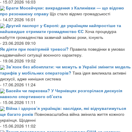
- 15.07.2026 16:03
Брати Мосейчуки: викрадення з Калинівки — що відомо
про резонансну справу
Що стало відомо громадськості
- 14.07.2026 16:01
Другий паспорт у Європі: де українцям найпростіше та
найшвидше отримати громадянство ЄС
Хоча процедура
набуття громадянства зазвичай займає роки, існують
- 23.06.2026 09:10
Як діяти при повітряній тревозі?
Правила поведінки в умовах
надзвичайної ситуації воєнного характеру.
- 19.06.2026 19:02
Зв’язок без абонплати: чи можуть в Україні змінити модель
тарифів у мобільних операторів?
Така ідея викликала активні
дискусії, адже нинішня система
- 17.06.2026 11:24
Басейн чи парковка? У Чернівцях розгорілася дискусія
навколо спортивного об’єкта
- 15.06.2026 11:11
Війна і здоров’я українців: наслідки, які відчуватимуться
ще багато років
Повномасштабна війна змінила життя кожного
українця. Щоденні
- 15.06.2026 11:02
Трамп перетворює державні символи США на частину