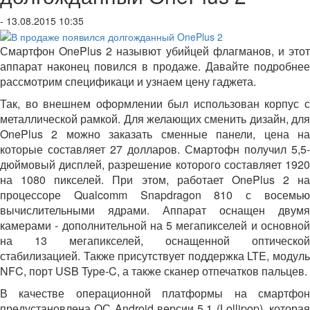
- 13.08.2015 10:35
Смартфон OnePlus 2 назывют убийцей флагманов, и этот
аппарат наконец повился в продаже. Давайте подробнее
рассмотрим спецификаци и узнаем цену гаджета.
Так, во внешнем оформлении был использован корпус с
металлической рамкой. Для желающих сменить дизайн, для
OnePlus 2 можно заказать сменные панели, цена на
которые составляет 27 долларов. Смартофн получил 5,5-
дюймовый дисплей, разрешение которого составляет 1920
на 1080 пикселей. При этом, работает OnePlus 2 на
процессоре Qualcomm Snapdragon 810 с восемью
вычислительными ядрами. Аппарат оснащен двумя
камерами - дополнительной на 5 мегапикселей и основной
на 13 мегапикселей, оснащенной оптической
стабилизацией. Также присутствует поддержка LTE, модуль
NFC, порт USB Type-C, а также сканер отпечатков пальцев.
В качестве операционной платформы на смартфон
предустановлена ОС Android версии 5.1 (Lollipop), которая