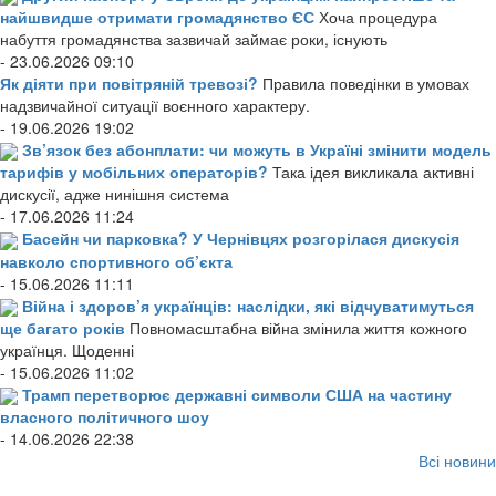
найшвидше отримати громадянство ЄС
Хоча процедура
набуття громадянства зазвичай займає роки, існують
- 23.06.2026 09:10
Як діяти при повітряній тревозі?
Правила поведінки в умовах
надзвичайної ситуації воєнного характеру.
- 19.06.2026 19:02
Зв’язок без абонплати: чи можуть в Україні змінити модель
тарифів у мобільних операторів?
Така ідея викликала активні
дискусії, адже нинішня система
- 17.06.2026 11:24
Басейн чи парковка? У Чернівцях розгорілася дискусія
навколо спортивного об’єкта
- 15.06.2026 11:11
Війна і здоров’я українців: наслідки, які відчуватимуться
ще багато років
Повномасштабна війна змінила життя кожного
українця. Щоденні
- 15.06.2026 11:02
Трамп перетворює державні символи США на частину
власного політичного шоу
- 14.06.2026 22:38
Всі новини