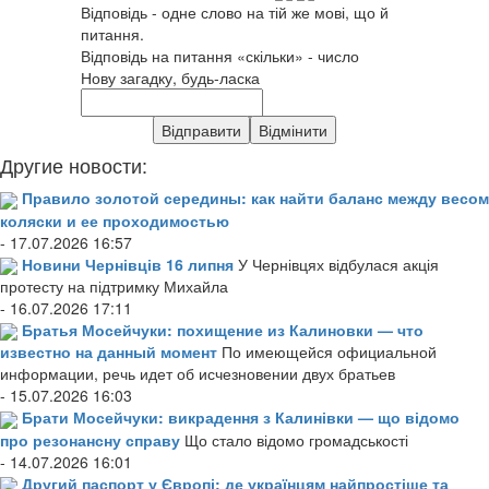
Відповідь - одне слово на тій же мові, що й
питання.
Відповідь на питання «скільки» - число
Нову загадку, будь-ласка
Другие новости:
Правило золотой середины: как найти баланс между весом
коляски и ее проходимостью
- 17.07.2026 16:57
Новини Чернівців 16 липня
У Чернівцях відбулася акція
протесту на підтримку Михайла
- 16.07.2026 17:11
Братья Мосейчуки: похищение из Калиновки — что
известно на данный момент
По имеющейся официальной
информации, речь идет об исчезновении двух братьев
- 15.07.2026 16:03
Брати Мосейчуки: викрадення з Калинівки — що відомо
про резонансну справу
Що стало відомо громадськості
- 14.07.2026 16:01
Другий паспорт у Європі: де українцям найпростіше та