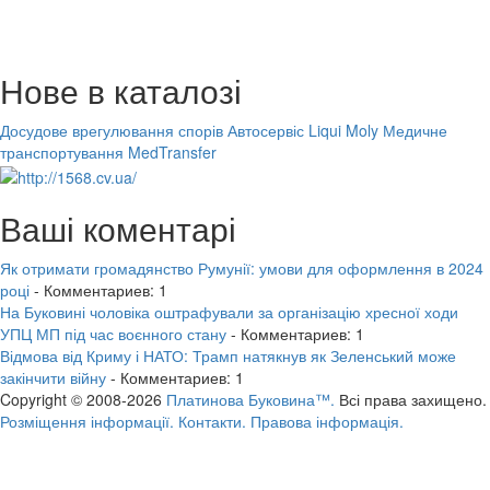
Нове в каталозі
Досудове врегулювання спорів
Автосервіс Liqui Moly
Медичне
транспортування MedTransfer
Ваші коментарі
Як отримати громадянство Румунії: умови для оформлення в 2024
році
- Комментариев: 1
На Буковині чоловіка оштрафували за організацію хресної ходи
УПЦ МП під час воєнного стану
- Комментариев: 1
Відмова від Криму і НАТО: Трамп натякнув як Зеленський може
закінчити війну
- Комментариев: 1
Copyright © 2008-2026
Платинова Буковина™.
Всі права захищено.
Розміщення інформації.
Контакти.
Правова інформація.