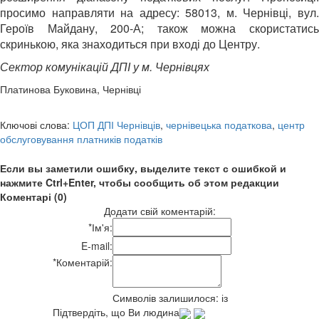
просимо направляти на адресу: 58013, м. Чернівці, вул.
Героїв Майдану, 200-А; також можна скористатись
скринькою, яка знаходиться при вході до Центру.
Сектор комунікацій ДПІ у м. Чернівцях
Платинова Буковина, Чернівці
Ключові слова:
ЦОП ДПІ Чернівців
,
чернівецька податкова
,
центр
обслуговування платників податків
Если вы заметили ошибку, выделите текст с ошибкой и
нажмите Ctrl+Enter, чтобы сообщить об этом редакции
Коментарі (0)
Додати свій коментарій:
*
Ім'я:
E-mail:
*
Коментарій:
Символів залишилося:
із
Підтвердіть, що Ви людина