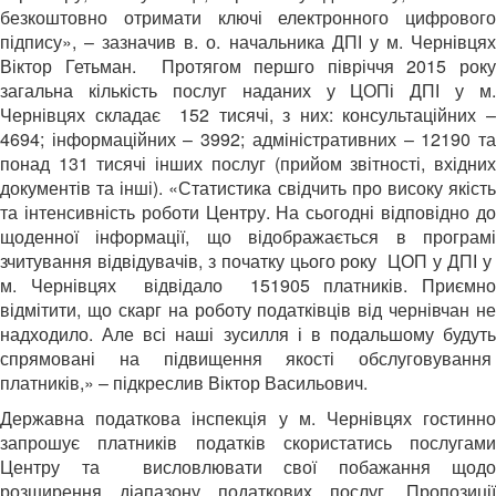
безкоштовно отримати ключі електронного цифрового
підпису», – зазначив в. о. начальника ДПІ у м. Чернівцях
Віктор Гетьман. Протягом першго півріччя 2015 року
загальна кількість послуг наданих у ЦОПі ДПІ у м.
Чернівцях складає 152 тисячі, з них: консультаційних –
4694; інформаційних – 3992; адміністративних – 12190 та
понад 131 тисячі інших послуг (прийом звітності, вхідних
документів та інші). «Статистика свідчить про високу якість
та інтенсивність роботи Центру. На сьогодні відповідно до
щоденної інформації, що відображається в програмі
зчитування відвідувачів, з початку цього року ЦОП у ДПІ у
м. Чернівцях відвідало 151905 платників. Приємно
відмітити, що скарг на роботу податківців від чернівчан не
надходило. Але всі наші зусилля і в подальшому будуть
спрямовані на підвищення якості обслуговування
платників,» – підкреслив Віктор Васильович.
Державна податкова інспекція у м. Чернівцях гостинно
запрошує платників податків скористатись послугами
Центру та висловлювати свої побажання щодо
розширення діапазону податкових послуг. Пропозиції