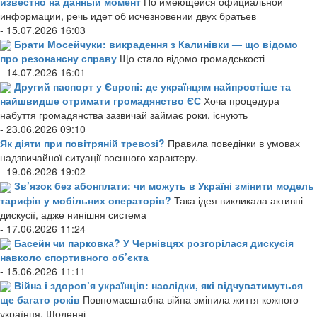
известно на данный момент
По имеющейся официальной
информации, речь идет об исчезновении двух братьев
- 15.07.2026 16:03
Брати Мосейчуки: викрадення з Калинівки — що відомо
про резонансну справу
Що стало відомо громадськості
- 14.07.2026 16:01
Другий паспорт у Європі: де українцям найпростіше та
найшвидше отримати громадянство ЄС
Хоча процедура
набуття громадянства зазвичай займає роки, існують
- 23.06.2026 09:10
Як діяти при повітряній тревозі?
Правила поведінки в умовах
надзвичайної ситуації воєнного характеру.
- 19.06.2026 19:02
Зв’язок без абонплати: чи можуть в Україні змінити модель
тарифів у мобільних операторів?
Така ідея викликала активні
дискусії, адже нинішня система
- 17.06.2026 11:24
Басейн чи парковка? У Чернівцях розгорілася дискусія
навколо спортивного об’єкта
- 15.06.2026 11:11
Війна і здоров’я українців: наслідки, які відчуватимуться
ще багато років
Повномасштабна війна змінила життя кожного
українця. Щоденні