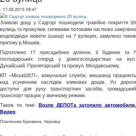
- 17.06.2015 09:47
Зливові дощі у Садгорі пошкодили гравійне покриття 20
вулиць та провулків, селевими потоками частково замулено
водовідвідні кювети (шанці) на 7 вулицях, замулено також
притоку р.Мошків.
Підтоплено 17 присадибних ділянок, 2 будинки та 7
господарських споруд у домогосподарствах на вул.
Дунайській, Пролетарській та провул. Молдавському.
КП «МіськШЕП», комунальні служби, мешканці працюють
над усуненням наслідків зливових дощів. Усі дороги
доступні для руху транспортних засобів, громадський
транспорт працює у звичному режимі.
Також по темі:
Возле ДЕПОТа затопило автомобили.
Видео
Платинова Буковина, Чернівці