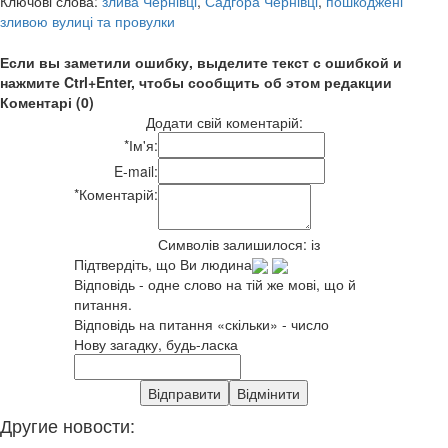
Ключові слова:
злива Чернівці
,
Садгора Чернівці
,
пошкоджені
зливою вулиці та провулки
Если вы заметили ошибку, выделите текст с ошибкой и
нажмите Ctrl+Enter, чтобы сообщить об этом редакции
Коментарі (0)
Додати свій коментарій:
*
Ім'я:
E-mail:
*
Коментарій:
Символів залишилося:
із
Підтвердіть, що Ви людина
Відповідь - одне слово на тій же мові, що й
питання.
Відповідь на питання «скільки» - число
Нову загадку, будь-ласка
Другие новости: