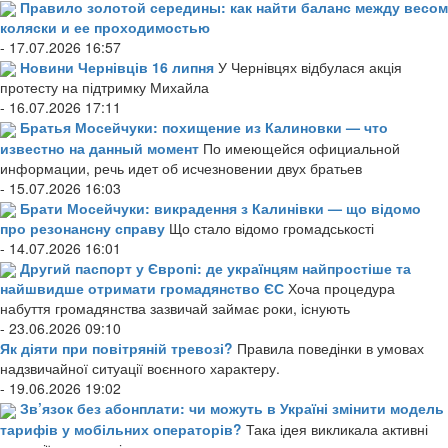
Правило золотой середины: как найти баланс между весом
коляски и ее проходимостью
- 17.07.2026 16:57
Новини Чернівців 16 липня
У Чернівцях відбулася акція
протесту на підтримку Михайла
- 16.07.2026 17:11
Братья Мосейчуки: похищение из Калиновки — что
известно на данный момент
По имеющейся официальной
информации, речь идет об исчезновении двух братьев
- 15.07.2026 16:03
Брати Мосейчуки: викрадення з Калинівки — що відомо
про резонансну справу
Що стало відомо громадськості
- 14.07.2026 16:01
Другий паспорт у Європі: де українцям найпростіше та
найшвидше отримати громадянство ЄС
Хоча процедура
набуття громадянства зазвичай займає роки, існують
- 23.06.2026 09:10
Як діяти при повітряній тревозі?
Правила поведінки в умовах
надзвичайної ситуації воєнного характеру.
- 19.06.2026 19:02
Зв’язок без абонплати: чи можуть в Україні змінити модель
тарифів у мобільних операторів?
Така ідея викликала активні