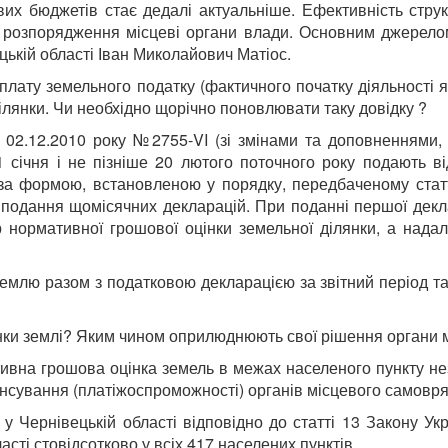
х бюджетів стає дедалі актуальніше. Ефективність струк
є розпорядження місцеві органи влади. Основним джерело
ькій області Іван Миколайович Матіос.
лату земельного податку (фактичного початку діяльності я
ділянки. Чи необхідно щорічно поновлювати таку довідку ?
д 02.12.2010 року №2755-VI (зі змінами та доповненнями, 
 січня і не пізніше 20 лютого поточного року подають 
 за формою, встановленою у порядку, передбаченому стат
у подання щомісячних декларацій. При поданні першої декла
 нормативної грошової оцінки земельної ділянки, а надал
млю разом з податковою декларацією за звітний період тако
інки землі? Яким чином оприлюднюють свої рішення органи
ативна грошова оцінка земель в межах населеного пункту н
інансування (платіжоспроможності) органів місцевого самовр
у Чернівецькій області відповідно до статті 13 Закону Ук
асті стовідсотково у всіх 417 населених пунктів.