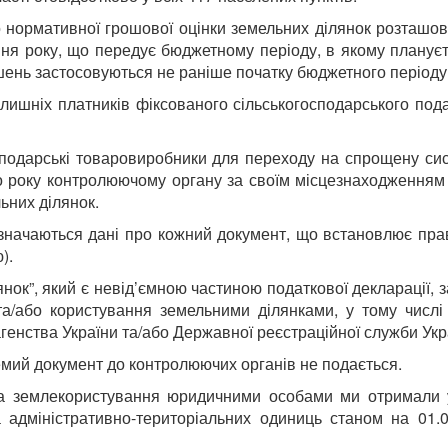
одо нормативної грошової оцінки земельних ділянок розташ
ня року, що передує бюджетному періоду, в якому плануєт
ішень застосовуються не раніше початку бюджетного періоду
ишніх платників фіксованого сільськогосподарського подат
огосподарські товаровиробники для переходу на спрощену с
о року контролюючому органу за своїм місцезнаходженням 
льних ділянок.
зазначаються дані про кожний документ, що встановлює пра
).
нок”, який є невід’ємною частиною податкової декларації, 
та/або користування земельними ділянками, у тому числі
генства України та/або Державної реєстраційної служби Укр
ремий документ до контролюючих органів не подається.
а землекористування юридичними особами ми отримали у 
та адміністративно-територіальних одиниць станом на 01.