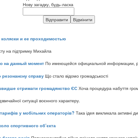
Нову загадку, будь-ласка
 коляски и ее проходимостью
сту на підтримку Михайла
но на данный момент
По имеющейся официальной информации, реч
о резонансну справу
Що стало відомо громадськості
айшвидше отримати громадянство ЄС
Хоча процедура набуття гром
звичайної ситуації воєнного характеру.
ь тарифів у мобільних операторів?
Така ідея викликала активні д
коло спортивного об’єкта
е багато років
Повномасштабна війна змінила життя кожного украї