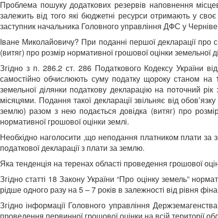
Проблема пошуку додаткових резервів наповнення місцеви
залежить від того які бюджетні ресурси отримають у сво
заступник начальника Головного управління ДФС у Чернівец
Іване Миколайовичу? При поданні першої декларації про сп
(витяг) про розмір нормативної грошової оцінки земельної 
Згідно з п. 286.2 ст. 286 Податкового Кодексу України ві
самостійно обчислюють суму податку щороку станом на 1
земельної ділянки податкову декларацію на поточний рік
місяцями. Подання такої декларації звільняє від обов’язк
землю) разом з нею подається довідка (витяг) про розмір
нормативної грошової оцінки землі.
Необхідно наголосити ,що неподання платником плати за зе
податкової декларації з плати за землю.
Яка тенденція на теренах області проведення грошової оц
Згідно статті 18 Закону України “Про оцінку земель” норм
рідше одного разу на 5 – 7 років в залежності від рівня ф
Згідно інформації Головного управління Держземагенства 
проведення первинної грошової оцінки на всій території обл