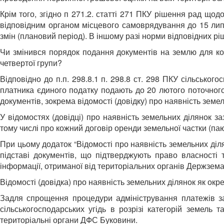
Крім того, згідно п 271.2. статті 271 ПКУ рішення рад щ
відповідним органом місцевого самоврядування до 15 лип
змін (плановий період). В іншому разі норми відповідних р
Чи змінився порядок подання документів на землю для кол
четвертої групи?
Відповідно до п.п. 298.8.1 п. 298.8 ст. 298 ПКУ сільськ
платника єдиного податку подають до 20 лютого поточног
документів, зокрема відомості (довідку) про наявність земе
У відомостях (довідці) про наявність земельних ділянок 
тому числі про кожний договір оренди земельної частки (паю
При цьому додаток “Відомості про наявність земельних діля
підставі документів, що підтверджують право власності 
інформації, отриманої від територіальних органів Держзема
Відомості (довідка) про наявність земельних ділянок як ок
Задля спрощення процедури адміністрування платежів з
сільськогосподарських угідь в розрізі категорій земель 
територіальні органи ДФС Буковини.