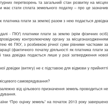
турних перетворень та загальний стан розвитку на місцях
м має стати сплата земельного податку – про це зазначив
к платника плати за землю) разом з нею подається довідка
далі - ПКУ) платники плати за землю (крім фізичних осіб)
відповідному контролюючому органу за місцезнаходженням
тею 46 ПКУ, з розбивкою річної суми рівними частками за
рації (фактичного початку діяльності як платника плати за
і така довідка подається лише у разі затвердження нової
ї довідки (витягу) не є підставою для відмови у прийнятті
 місцевого самоврядування?
езалежно від цільового призначення земель проводиться не
ядування.
раїни “Про оцінку земель” на початок 2013 року завершено