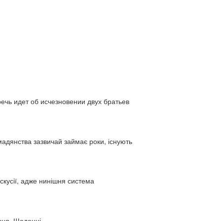
ь идет об исчезновении двух братьев
адянства зазвичай займає роки, існують
искусії, адже нинішня система
нця. Щоденні