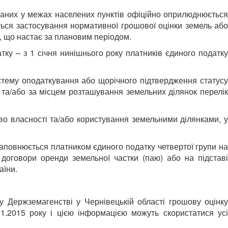
ованих у межах населених пунктів офіційно оприлюднюється
ься застосування нормативної грошової оцінки земель або
, що настає за плановим періодом.
ку – з 1 січня нинішнього року платників єдиного податку
истему оподаткування або щорічного підтвердження статусу
та/або за місцем розташування земельних ділянок перелік
во власності та/або користування земельними ділянками, у
заповнюється платником єдиного податку четвертої групи на
 договори оренди земельної частки (паю) або на підставі
аїни.
Держземагенстві у Чернівецькій області грошову оцінку
01.2015 року і цією інформацією можуть скористатися усі