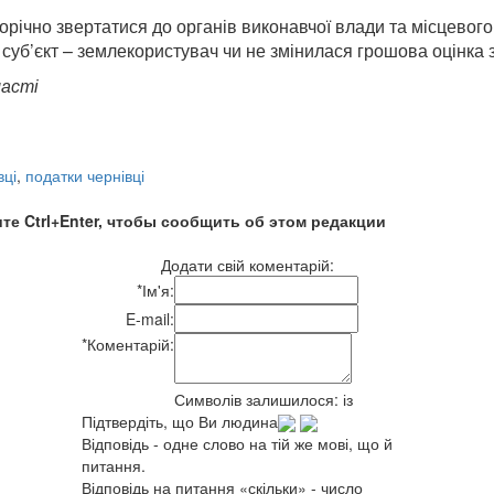
орічно звертатися до органів виконавчої влади та місцевог
й суб’єкт – землекористувач чи не змінилася грошова оцінка 
ласті
вці
,
податки чернівці
те Ctrl+Enter, чтобы сообщить об этом редакции
Додати свій коментарій:
*
Ім'я:
E-mail:
*
Коментарій:
Символів залишилося:
із
Підтвердіть, що Ви людина
Відповідь - одне слово на тій же мові, що й
питання.
Відповідь на питання «скільки» - число