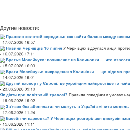
Другие новости:
Правило золотой середины: как найти баланс между весом
- 17.07.2026 16:57
Новини Чернівців 16 липня
У Чернівцях відбулася акція проте
- 16.07.2026 17:11
Братья Мосейчуки: похищение из Калиновки — что извест
- 15.07.2026 16:03
Брати Мосейчуки: викрадення з Калинівки — що відомо пр
- 14.07.2026 16:01
Другий паспорт у Європі: де українцям найпростіше та н
- 23.06.2026 09:10
Як діяти при повітряній тревозі?
Правила поведінки в умовах над
- 19.06.2026 19:02
Зв’язок без абонплати: чи можуть в Україні змінити модел
- 17.06.2026 11:24
Басейн чи парковка? У Чернівцях розгорілася дискусія нав
- 15.06.2026 11:11
Війна і здоров’я українців: наслідки, які відчуватимуться щ