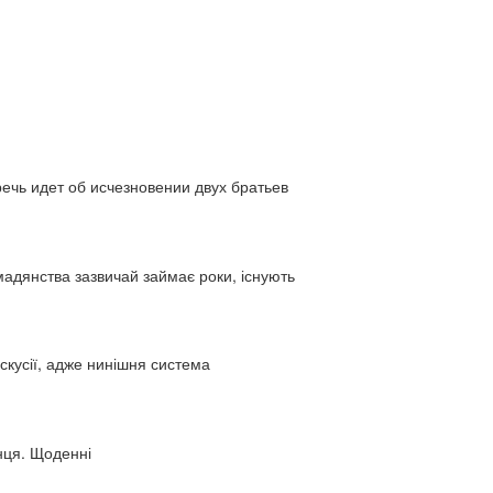
ь идет об исчезновении двух братьев
адянства зазвичай займає роки, існують
искусії, адже нинішня система
нця. Щоденні