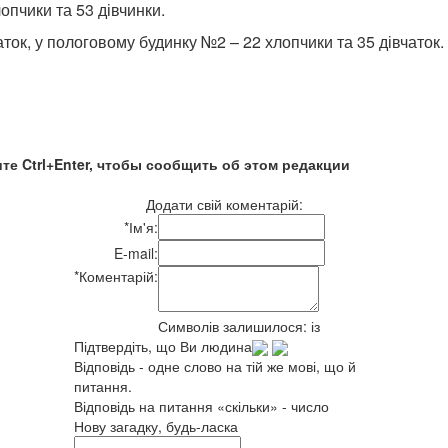
опчики та 53 дівчинки.
ток, у пологовому будинку №2 – 22 хлопчики та 35 дівчаток.
те Ctrl+Enter, чтобы сообщить об этом редакции
Додати свій коментарій:
*
Ім'я:
E-mail:
*
Коментарій:
Символів залишилося:
із
Підтвердіть, що Ви людина
Відповідь - одне слово на тій же мові, що й
питання.
Відповідь на питання «скільки» - число
Нову загадку, будь-ласка