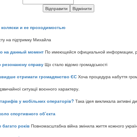
 коляски и ее проходимостью
сту на підтримку Михайла
но на данный момент
По имеющейся официальной информации, реч
о резонансну справу
Що стало відомо громадськості
айшвидше отримати громадянство ЄС
Хоча процедура набуття гром
звичайної ситуації воєнного характеру.
ь тарифів у мобільних операторів?
Така ідея викликала активні д
коло спортивного об’єкта
е багато років
Повномасштабна війна змінила життя кожного украї