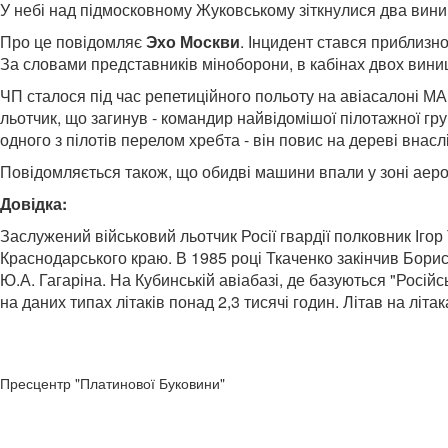
У небі над підмосковному Жуковському зіткнулися два винищу
Про це повідомляє
Эхо Москви
. Інцидент стався приблизно
За словами представників міноборони, в кабінах двох винищу
ЧП сталося під час репетиційного польоту на авіасалоні МА
льотчик, що загинув - командир найвідомішої пілотажної групи
одного з пілотів перелом хребта - він повис на дереві внасл
Повідомляється також, що обидві машини впали у зоні аер
Довідка:
Заслужений військовий льотчик Росії гвардії полковник Іго
Краснодарського краю. В 1985 році Ткаченко закінчив Борисо
Ю.А. Гагаріна. На Кубинській авіабазі, де базуються "Російсь
на даних типах літаків понад 2,3 тисячі годин. Літав на літ
Пресцентр "Платинової Буковини"