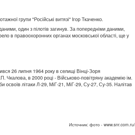
ажної групи "Російські витязі" Ігор Ткаченко.
даними, один з пілотів загинув. За попередніми даними,
ело в правоохоронних органах московської області, ще у
ився 26 липня 1964 року в селищі Вінці-Зоря
П. Чкалова, в 2000 році - Військово-повітряну академію ім.
и освоїв літаки Л-29, МіГ-21, МіГ-29, Су-27, Су-35. Налітав
Источник: фото - www.snr.com.ru/