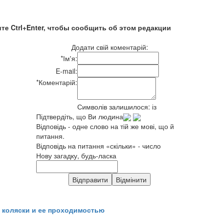
те Ctrl+Enter, чтобы сообщить об этом редакции
Додати свій коментарій:
*
Ім'я:
E-mail:
*
Коментарій:
Символів залишилося:
із
Підтвердіть, що Ви людина
Відповідь - одне слово на тій же мові, що й
питання.
Відповідь на питання «скільки» - число
Нову загадку, будь-ласка
 коляски и ее проходимостью