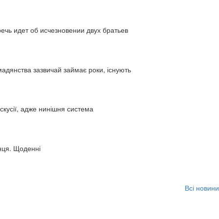
ь идет об исчезновении двух братьев
адянства зазвичай займає роки, існують
искусії, адже нинішня система
нця. Щоденні
Всі новини