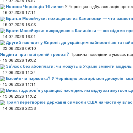
- 17.07.2026 16:57
Новини Чернівців 16 липня
У Чернівцях відбулася акція проте
- 16.07.2026 17:11
Братья Мосейчуки: похищение из Калиновки — что извест
- 15.07.2026 16:03
Брати Мосейчуки: викрадення з Калинівки — що відомо пр
- 14.07.2026 16:01
Другий паспорт у Європі: де українцям найпростіше та н
- 23.06.2026 09:10
Як діяти при повітряній тревозі?
Правила поведінки в умовах над
- 19.06.2026 19:02
Зв’язок без абонплати: чи можуть в Україні змінити модел
- 17.06.2026 11:24
Басейн чи парковка? У Чернівцях розгорілася дискусія нав
- 15.06.2026 11:11
Війна і здоров’я українців: наслідки, які відчуватимуться щ
- 15.06.2026 11:02
Трамп перетворює державні символи США на частину влас
- 14.06.2026 22:38