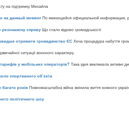
сту на підтримку Михайла
но на данный момент
По имеющейся официальной информации, реч
о резонансну справу
Що стало відомо громадськості
айшвидше отримати громадянство ЄС
Хоча процедура набуття гром
звичайної ситуації воєнного характеру.
ь тарифів у мобільних операторів?
Така ідея викликала активні д
коло спортивного об’єкта
е багато років
Повномасштабна війна змінила життя кожного украї
ного політичного шоу