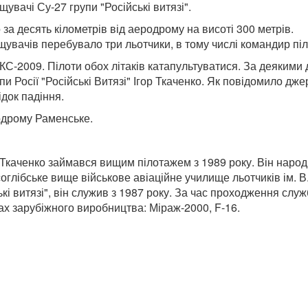
вачі Су-27 групи "Російські витязі".
 за десять кілометрів від аеродрому на висоті 300 метрів.
вачів перебувало три льотчики, в тому числі командир пілот
КС-2009. Пілоти обох літаків катапультуватися. За деякими 
 Росії "Російські Витязі" Ігор Ткаченко.
Як повідомило джер
ідок падіння.
одрому Раменське.
р Ткаченко займався вищим пілотажем з 1989 року. Він народ
глібське вище військове авіаційне училище льотчиків ім. В.
кі витязі", він служив з 1987 року. За час проходження служб
аках зарубіжного виробництва: Міраж-2000, F-16.