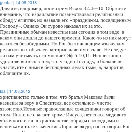
gentar | 14.08.2013
Давайте, например, посмотрим Исход 32:4—10. Обратите
внимание, что израильтяне позаимствовали религиозный
обряд у египтян, но назвали его «праздником, посвященным
Господу». Однако Он сурово наказал их за это.
Праздничные обычаи известны нам сегодня в том виде, в
каком они дошли до нашего времени. Какие-то из них могут
казаться безобидными. Но Бог был очевидцем языческих
религиозных обычаев, которые дали им начало. Не следует
ли нам учитывать его мнение? Эф.5:10,11: Непрестанно
удостоверяйтесь в том, что угодно Господу, и больше не
участвуйте с ними в бесплодных делах тьмы, а, напротив,
обличайте их.
ida | 14.08.2012
христианство только в том, что братья Маковея были
казнены за веру в Спасителя, все остальное- чистое
язычество.Истиные православные священники говорят об
этом. Никто не спасает, кроме Иисуса, нет спаса медового,
яблочного и т.д. в христианстве, обряды с колодцами и
веночками тоже языческие.Дорогие люди, нас сотворил Бог