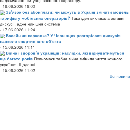
надзвичайної ситуації воєнного характеру.
- 19.06.2026 19:02
Зв’язок без абонплати: чи можуть в Україні змінити модель
тарифів у мобільних операторів?
Така ідея викликала активні
дискусії, адже нинішня система
- 17.06.2026 11:24
Басейн чи парковка? У Чернівцях розгорілася дискусія
навколо спортивного об’єкта
- 15.06.2026 11:11
Війна і здоров’я українців: наслідки, які відчуватимуться
ще багато років
Повномасштабна війна змінила життя кожного
українця. Щоденні
- 15.06.2026 11:02
Всі новини