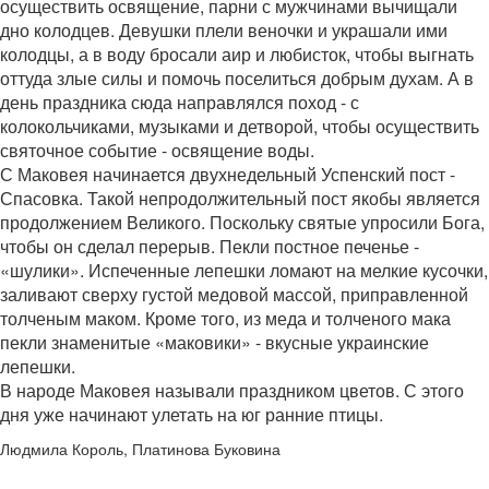
осуществить освящение, парни с мужчинами вычищали
дно колодцев. Девушки плели веночки и украшали ими
колодцы, а в воду бросали аир и любисток, чтобы выгнать
оттуда злые силы и помочь поселиться добрым духам. А в
день праздника сюда направлялся поход - с
колокольчиками, музыками и детворой, чтобы осуществить
святочное событие - освящение воды.
С Маковея начинается двухнедельный Успенский пост -
Спасовка. Такой непродолжительный пост якобы является
продолжением Великого. Поскольку святые упросили Бога,
чтобы он сделал перерыв. Пекли постное печенье -
«шулики». Испеченные лепешки ломают на мелкие кусочки,
заливают сверху густой медовой массой, приправленной
толченым маком. Кроме того, из меда и толченого мака
пекли знаменитые «маковики» - вкусные украинские
лепешки.
В народе Маковея называли праздником цветов. С этого
дня уже начинают улетать на юг ранние птицы.
Людмила Король, Платинова Буковина