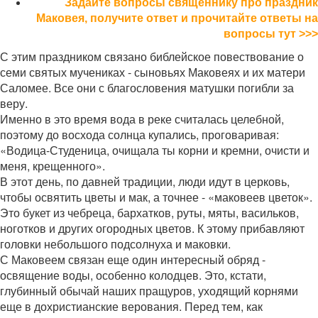
Задайте вопросы священнику про праздник
Маковея, получите ответ и прочитайте ответы на
вопросы тут >>>
С этим праздником связано библейское повествование о
семи святых мучениках - сыновьях Маковеях и их матери
Саломее. Все они с благословения матушки погибли за
веру.
Именно в это время вода в реке считалась целебной,
поэтому до восхода солнца купались, проговаривая:
«Водица-Студеница, очищала ты корни и кремни, очисти и
меня, крещенного».
В этот день, по давней традиции, люди идут в церковь,
чтобы освятить цветы и мак, а точнее - «маковеев цветок».
Это букет из чебреца, бархатков, руты, мяты, васильков,
ноготков и других огородных цветов. К этому прибавляют
головки небольшого подсолнуха и маковки.
С Маковеем связан еще один интересный обряд -
освящение воды, особенно колодцев. Это, кстати,
глубинный обычай наших пращуров, уходящий корнями
еще в дохристианские верования. Перед тем, как