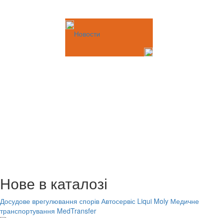
Новости
Нове в каталозі
Досудове врегулювання спорів
Автосервіс Liqui Moly
Медичне
транспортування MedTransfer