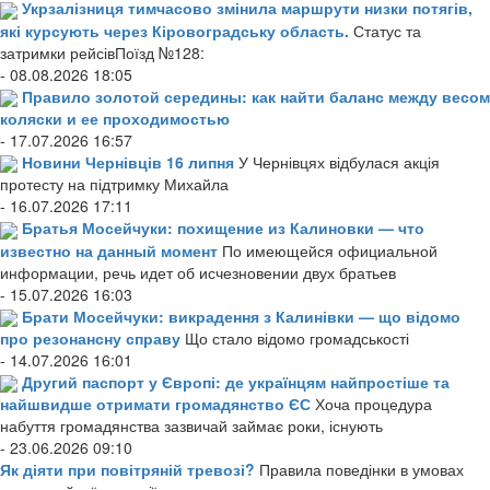
Укрзалізниця тимчасово змінила маршрути низки потягів,
які курсують через Кіровоградську область.
Статус та
затримки рейсівПоїзд №128:
- 08.08.2026 18:05
Правило золотой середины: как найти баланс между весом
коляски и ее проходимостью
- 17.07.2026 16:57
Новини Чернівців 16 липня
У Чернівцях відбулася акція
протесту на підтримку Михайла
- 16.07.2026 17:11
Братья Мосейчуки: похищение из Калиновки — что
известно на данный момент
По имеющейся официальной
информации, речь идет об исчезновении двух братьев
- 15.07.2026 16:03
Брати Мосейчуки: викрадення з Калинівки — що відомо
про резонансну справу
Що стало відомо громадськості
- 14.07.2026 16:01
Другий паспорт у Європі: де українцям найпростіше та
найшвидше отримати громадянство ЄС
Хоча процедура
набуття громадянства зазвичай займає роки, існують
- 23.06.2026 09:10
Як діяти при повітряній тревозі?
Правила поведінки в умовах