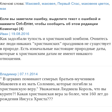
Ключові слова:
Маковей
,
маковея
,
Первый Спас
,
маковеев цветок
,
мак
Если вы заметили ошибку, выделите текст с ошибкой и
нажмите Ctrl+Enter, чтобы сообщить об этом редакции
Коментарі (4)
Иван | 19.08.2016
Как задолбали тупость и христианский зомбизм. Очнитесь
же люди никаких "христианских" праздников не существует
в природе. Есть изначальные настоящие природные даты,
которые к христианским датам не имеют никакого
отношения.
Владимир | 07.11.2014
" В церквях поминают семерых братьев-мучеников
Маковеев и их мать Соломию, которые погибли за
христианскую веру." Уважаемая Людмила Король, что вы
курите?! Какая христианская вера за более, чем 160 лет до
рождения Иисуса Христа???