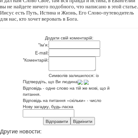
и дал нам Слово Своё, там вся правда и истина, в Евангелии
вы не найдете ничего подобного, что написано в этой статье.
Иисус есть Путь, Истина и Жизнь, Его Слово-путеводитель
для нас, кто хочет веровать в Бога.
Додати свій коментарій:
*
Ім'я:
E-mail:
*
Коментарій:
Символів залишилося:
із
Підтвердіть, що Ви людина
Відповідь - одне слово на тій же мові, що й
питання.
Відповідь на питання «скільки» - число
Нову загадку, будь-ласка
Другие новости: