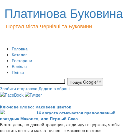
Платинова Буковина
Портал міста Чернівці та Буковини
Головна
Каталог
Ресторани
Весілля
Плітки
Зробити стартовою
Додати в обрані
Ключове слово: маковеев цветок
14 августа отмечается православный
праздник Маковея, или Первый Спас
В этот день, по давней традиции, люди идут в церковь, чтобы
освятить цветы и мак, а точнее - «маковеев цветок»