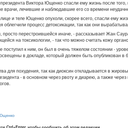
резидента Виктора Ющенко спасли ему жизнь после того, к
 врачи, лечившие и наблюдавшие его со времени неудачно
лице и теле Ющенко опухоли, скорее всего, спасли ему жиз
я облегчили процесс детоксикации, так как они вырабатыв
и, просто перестроившейся иначе, - рассказывает Жан Сау
йся на токсикологии, - так что можно считать кожу органо
 поступил к ним, он был в очень тяжелом состоянии - уро
ут освещены в докладе, который должен быть опубликован в
ва для похудения, так как диоксин откладывается в жировы
езидента - в основном через рвоту и диарею, а также через
огов.
 Ющенко
те Ctrl+Enter, чтобы сообщить об этом редакции