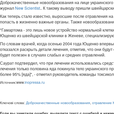
Доброкачественные новообразования на лице украинского п
журнал
New Scientist
.
.
К такому выводу пришли швейцарские
Как теперь стало известно, выросшие после отравления на 
попасть в жизненно важные органы. Также новообразовани
"Гамартома - это лишь новое устройство нормальной клетк
Ющенко из швейцарской клиники в Женеве, специализирующе
По словам врачей, когда осенью 2004 года Ющенко впервые
отказался раскрыть детали лечения, отметив, что они буд
будет полезен в случаях слабых и средних отравлений.
Саурат подтвердил, что при лечении использовались средст
лечения только половина яда покинула тело украинского пр
более 95% [яда]", - отметил руководитель команды токсикол
Источник:www
.inopressa.ru
Ключові слова:
Доброкачественные новообразования
,
отравление
Если вы заметили ошибку, выделите текст с ошибкой и нажми