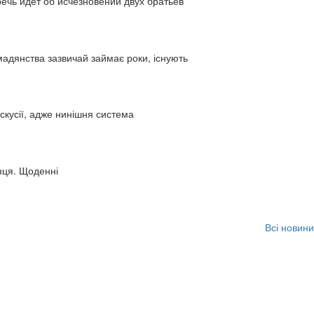
ь идет об исчезновении двух братьев
адянства зазвичай займає роки, існують
искусії, адже нинішня система
нця. Щоденні
Всі новини