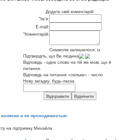
Додати свій коментарій:
*
Ім'я:
E-mail:
*
Коментарій:
Символів залишилося:
із
Підтвердіть, що Ви людина
Відповідь - одне слово на тій же мові, що й
питання.
Відповідь на питання «скільки» - число
Нову загадку, будь-ласка
 коляски и ее проходимостью
сту на підтримку Михайла