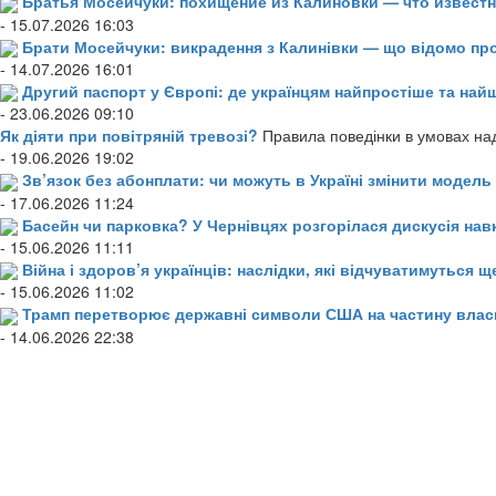
Братья Мосейчуки: похищение из Калиновки — что извест
- 15.07.2026 16:03
Брати Мосейчуки: викрадення з Калинівки — що відомо пр
- 14.07.2026 16:01
Другий паспорт у Європі: де українцям найпростіше та н
- 23.06.2026 09:10
Як діяти при повітряній тревозі?
Правила поведінки в умовах над
- 19.06.2026 19:02
Зв’язок без абонплати: чи можуть в Україні змінити модел
- 17.06.2026 11:24
Басейн чи парковка? У Чернівцях розгорілася дискусія нав
- 15.06.2026 11:11
Війна і здоров’я українців: наслідки, які відчуватимуться щ
- 15.06.2026 11:02
Трамп перетворює державні символи США на частину влас
- 14.06.2026 22:38