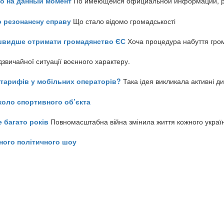
но на данный момент
По имеющейся официальной информации, реч
о резонансну справу
Що стало відомо громадськості
айшвидше отримати громадянство ЄС
Хоча процедура набуття гром
звичайної ситуації воєнного характеру.
ь тарифів у мобільних операторів?
Така ідея викликала активні д
коло спортивного об’єкта
е багато років
Повномасштабна війна змінила життя кожного украї
ного політичного шоу