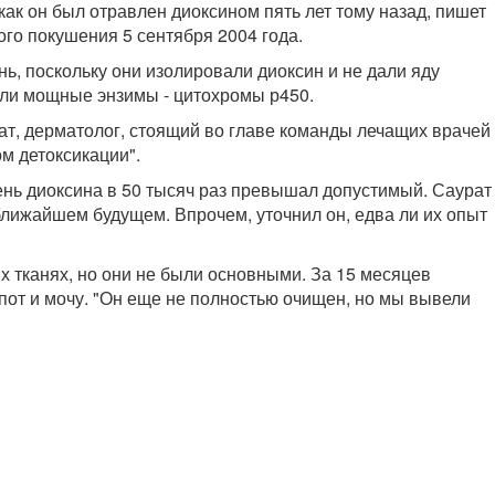
ак он был отравлен диоксином пять лет тому назад, пишет
го покушения 5 сентября 2004 года.
нь, поскольку они изолировали диоксин и не дали яду
али мощные энзимы - цитохромы р450.
рат, дерматолог, стоящий во главе команды лечащих врачей
м детоксикации".
вень диоксина в 50 тысяч раз превышал допустимый. Саурат
 ближайшем будущем. Впрочем, уточнил он, едва ли их опыт
х тканях, но они не были основными. За 15 месяцев
 пот и мочу. "Он еще не полностью очищен, но мы вывели