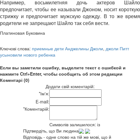
Например, восьмилетняя дочь актеров Шайло
предпочитает, чтобы ее называли Джоном, носит короткую
стрижку и предпочитает мужскую одежду. В то же время
родители не запрещают Шайло так себя вести.
Платиновая Буковина
Ключові слова:
приемные дети Анджелины Джоли
,
джоли Питт
усыновили нового ребенка
Если вы заметили ошибку, выделите текст с ошибкой и
нажмите Ctrl+Enter, чтобы сообщить об этом редакции
Коментарі (0)
Додати свій коментарій:
*
Ім'я:
E-mail:
*
Коментарій:
Символів залишилося:
із
Підтвердіть, що Ви людина
Відповідь - одне слово на тій же мові, що й