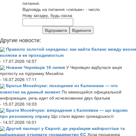
питання.
Відповідь на питання «скільки» - число
Нову загадку, будь-ласка
Другие новости:
Правило золотой середины: как найти баланс между весом
коляски и ее проходимостью
- 17.07.2026 16:57
Новини Чернівців 16 липня
У Чернівцях відбулася акція
протесту на підтримку Михайла
- 16.07.2026 17:11
Братья Мосейчуки: похищение из Калиновки — что
известно на данный момент
По имеющейся официальной
информации, речь идет об исчезновении двух братьев
- 15.07.2026 16:03
Брати Мосейчуки: викрадення з Калинівки — що відомо
про резонансну справу
Що стало відомо громадськості
- 14.07.2026 16:01
Другий паспорт у Європі: де українцям найпростіше та
найшвидше отримати громадянство ЄС
Хоча процедура