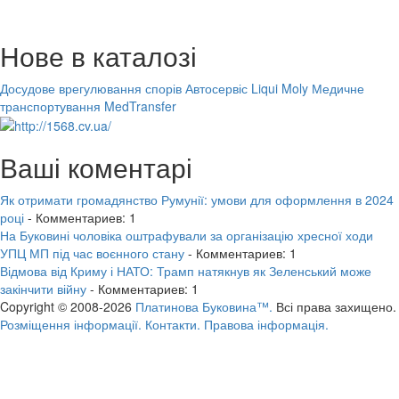
Нове в каталозі
Досудове врегулювання спорів
Автосервіс Liqui Moly
Медичне
транспортування MedTransfer
Ваші коментарі
Як отримати громадянство Румунії: умови для оформлення в 2024
році
- Комментариев: 1
На Буковині чоловіка оштрафували за організацію хресної ходи
УПЦ МП під час воєнного стану
- Комментариев: 1
Відмова від Криму і НАТО: Трамп натякнув як Зеленський може
закінчити війну
- Комментариев: 1
Copyright © 2008-2026
Платинова Буковина™.
Всі права захищено.
Розміщення інформації.
Контакти.
Правова інформація.