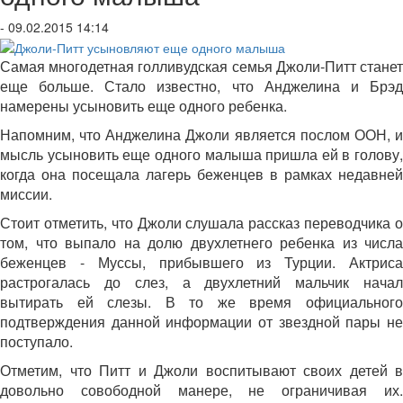
- 09.02.2015 14:14
Самая многодетная голливудская семья Джоли-Питт станет
еще больше. Стало известно, что Анджелина и Брэд
намерены усыновить еще одного ребенка.
Напомним, что Анджелина Джоли является послом ООН, и
мысль усыновить еще одного малыша пришла ей в голову,
когда она посещала лагерь беженцев в рамках недавней
миссии.
Стоит отметить, что Джоли слушала рассказ переводчика о
том, что выпало на долю двухлетнего ребенка из числа
беженцев - Муссы, прибывшего из Турции. Актриса
растрогалась до слез, а двухлетний мальчик начал
вытирать ей слезы. В то же время официального
подтверждения данной информации от звездной пары не
поступало.
Отметим, что Питт и Джоли воспитывают своих детей в
довольно совободной манере, не ограничивая их.