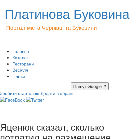
Платинова Буковина
Портал міста Чернівці та Буковини
Головна
Каталог
Ресторани
Весілля
Плітки
Зробити стартовою
Додати в обрані
Яценюк сказал, сколько
потратил на размещение