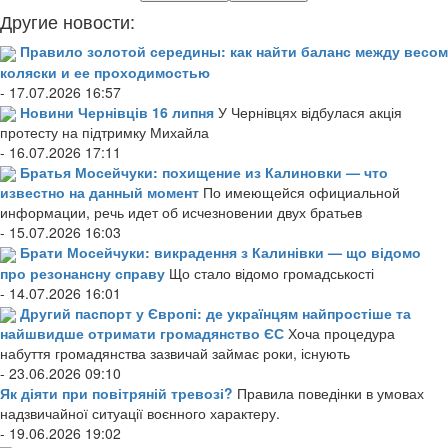
Другие новости:
Правило золотой середины: как найти баланс между весом
коляски и ее проходимостью
- 17.07.2026 16:57
Новини Чернівців 16 липня
У Чернівцях відбулася акція
протесту на підтримку Михайла
- 16.07.2026 17:11
Братья Мосейчуки: похищение из Калиновки — что
известно на данный момент
По имеющейся официальной
информации, речь идет об исчезновении двух братьев
- 15.07.2026 16:03
Брати Мосейчуки: викрадення з Калинівки — що відомо
про резонансну справу
Що стало відомо громадськості
- 14.07.2026 16:01
Другий паспорт у Європі: де українцям найпростіше та
найшвидше отримати громадянство ЄС
Хоча процедура
набуття громадянства зазвичай займає роки, існують
- 23.06.2026 09:10
Як діяти при повітряній тревозі?
Правила поведінки в умовах
надзвичайної ситуації воєнного характеру.
- 19.06.2026 19:02