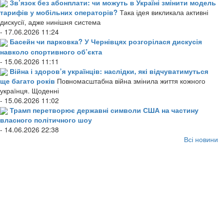
Зв’язок без абонплати: чи можуть в Україні змінити модель
тарифів у мобільних операторів?
Така ідея викликала активні
дискусії, адже нинішня система
- 17.06.2026 11:24
Басейн чи парковка? У Чернівцях розгорілася дискусія
навколо спортивного об’єкта
- 15.06.2026 11:11
Війна і здоров’я українців: наслідки, які відчуватимуться
ще багато років
Повномасштабна війна змінила життя кожного
українця. Щоденні
- 15.06.2026 11:02
Трамп перетворює державні символи США на частину
власного політичного шоу
- 14.06.2026 22:38
Всі новини