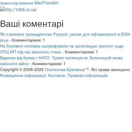
транспортування MedTransfer
Ваші коментарі
Як отримати громадянство Румунії: умови для оформлення в 2024
році
- Комментариев: 1
На Буковині чоловіка оштрафували за організацію хресної ходи
УПЦ МП під час воєнного стану
- Комментариев: 1
Відмова від Криму і НАТО: Трамп натякнув як Зеленський може
закінчити війну
- Комментариев: 1
Copyright © 2008-2026
Платинова Буковина™.
Всі права захищено.
Розміщення інформації.
Контакти.
Правова інформація.