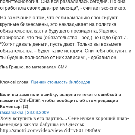
политтехнология. Она вся развалилась сегодня. Но она
отработала своих два-три месяца", - считает экс-спикер.
На замечание о том, что если кампанию спонсируют
крупные бизнесмены, это накладывает на политика
обязательства как на будущего президента, Яценюк
парировал, что "их (обязательства - ред.) не надо брать".
"Хотят давать деньги, пусть дают. Только вы возьмете
обязательства – будет та же история. Они тебя обступят, и
ты будешь полностью от них зависим", - добавил он.
Яна Гришко, по материалам СМИ
Ключові слова:
Яценюк стоимость билбордов
Если вы заметили ошибку, выделите текст с ошибкой и
нажмите Ctrl+Enter, чтобы сообщить об этом редакции
Коментарі (2)
rassamakha | 28.08.2009
Хочу вступить в его партию.... Сене нужен хороший пиар-
менеджер как эта бабушка из Одессы:
http://smotri.com/video/view/?id=v801198fa0c