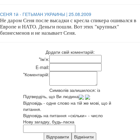
СЕНЯ 1й - ГЕТЬМАН УКРАИНЫ | 25.08.2009
Не даром Сеня после высадки с кресла спикера ошивался в
Европе и НАТО. Деньги пошли. Вот этих "крупных"
бизнесменов и не называет Сеня.
Додати свій коментарій:
*
Ім'я:
E-mail:
*
Коментарій:
Символів залишилося:
із
Підтвердіть, що Ви людина
Відповідь - одне слово на тій же мові, що й
питання.
Відповідь на питання «скільки» - число
Нову загадку, будь-ласка