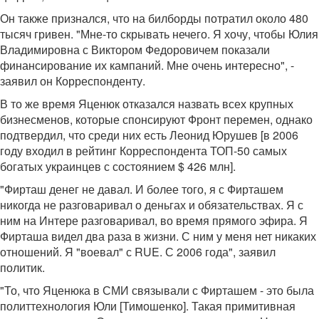
Он также признался, что на билборды потратил около 480
тысяч гривен. "Мне-то скрывать нечего. Я хочу, чтобы Юлия
Владимировна с Виктором Федоровичем показали
финансирование их кампаний. Мне очень интересно", -
заявил он Корреспонденту.
В то же время Яценюк отказался назвать всех крупных
бизнесменов, которые спонсируют Фронт перемен, однако
подтвердил, что среди них есть Леонид Юрушев [в 2006
году входил в рейтинг Корреспондента ТОП-50 самых
богатых украинцев с состоянием $ 426 млн].
"Фирташ денег не давал. И более того, я с Фирташем
никогда не разговаривал о деньгах и обязательствах. Я с
ним на Интере разговаривал, во время прямого эфира. Я
Фирташа видел два раза в жизни. С ним у меня нет никаких
отношений. Я "воевал" с RUE. С 2006 года", заявил
политик.
"То, что Яценюка в СМИ связывали с Фирташем - это была
политтехнология Юли [Тимошенко]. Такая примитивная