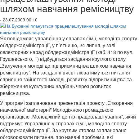
шляхом навчання ремісництву
- 23.07.2009 00:10
Як повідомляє управління у справах сім’ї, молоді та спорту
облдержадміністрації, у п’ятницю, 24 липня, у залі
селекторних нарад облдержадміністрації (каб. 418 по вул.
Грушевського, 1) відбудеться засідання круглого столу
„Залучення молоді до підприємництва шляхом навчання
ремісництву”. На засіданні висвітлюватимуться питання
сприяння зайнятості молоді, розвитку підприємництва та
збереження культурних надбань через розвиток
ремісництва.
У програмі запланована презентація проекту „Створення
навчальної майстерні” Молодіжною громадською
організацією „Молодіжний центр працевлаштування”, який
підтримує Управління у справах сім`ї, молоді та спорту
облдержадміністрації. За круглим столом заплановано
обговорювати питання, про наявні проблеми, які