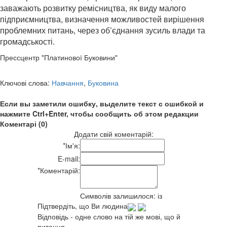
заважають розвитку ремісництва, як виду малого
підприємництва, визначення можливостей вирішення
проблемних питань, через об’єднання зусиль влади та
громадськості.
Прессцентр "Платинової Буковини"
Ключові слова:
Навчання
,
Буковина
Если вы заметили ошибку, выделите текст с ошибкой и
нажмите Ctrl+Enter, чтобы сообщить об этом редакции
Коментарі (0)
Додати свій коментарій:
*
Ім'я:
E-mail:
*
Коментарій:
Символів залишилося:
із
Підтвердіть, що Ви людина
Відповідь - одне слово на тій же мові, що й
питання.