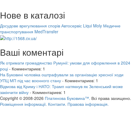
Нове в каталозі
Досудове врегулювання спорів
Автосервіс Liqui Moly
Медичне
транспортування MedTransfer
Ваші коментарі
Як отримати громадянство Румунії: умови для оформлення в 2024
році
- Комментариев: 1
На Буковині чоловіка оштрафували за організацію хресної ходи
УПЦ МП під час воєнного стану
- Комментариев: 1
Відмова від Криму і НАТО: Трамп натякнув як Зеленський може
закінчити війну
- Комментариев: 1
Copyright © 2008-2026
Платинова Буковина™.
Всі права захищено.
Розміщення інформації.
Контакти.
Правова інформація.