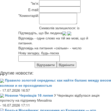
*
Ім'я:
E-mail:
*
Коментарій:
Символів залишилося:
із
Підтвердіть, що Ви людина
Відповідь - одне слово на тій же мові, що й
питання.
Відповідь на питання «скільки» - число
Нову загадку, будь-ласка
Другие новости:
Правило золотой середины: как найти баланс между весом
коляски и ее проходимостью
- 17.07.2026 16:57
Новини Чернівців 16 липня
У Чернівцях відбулася акція
протесту на підтримку Михайла
- 16.07.2026 17:11
Братья Мосейчуки: похищение из Калиновки — что