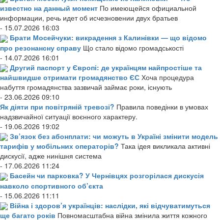
известно на данный момент
По имеющейся официальной
информации, речь идет об исчезновении двух братьев
- 15.07.2026 16:03
Брати Мосейчуки: викрадення з Калинівки — що відомо
про резонансну справу
Що стало відомо громадськості
- 14.07.2026 16:01
Другий паспорт у Європі: де українцям найпростіше та
найшвидше отримати громадянство ЄС
Хоча процедура
набуття громадянства зазвичай займає роки, існують
- 23.06.2026 09:10
Як діяти при повітряній тревозі?
Правила поведінки в умовах
надзвичайної ситуації воєнного характеру.
- 19.06.2026 19:02
Зв’язок без абонплати: чи можуть в Україні змінити модель
тарифів у мобільних операторів?
Така ідея викликала активні
дискусії, адже нинішня система
- 17.06.2026 11:24
Басейн чи парковка? У Чернівцях розгорілася дискусія
навколо спортивного об’єкта
- 15.06.2026 11:11
Війна і здоров’я українців: наслідки, які відчуватимуться
ще багато років
Повномасштабна війна змінила життя кожного