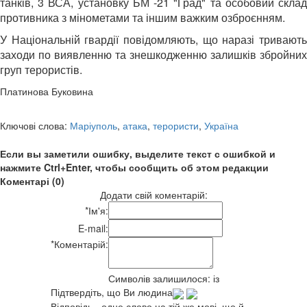
танків, 3 ВСА, установку БМ -21 "Град" та особовий склад
противника з мінометами та іншим важким озброєнням.
У Національній гвардії повідомляють, що наразі тривають
заходи по виявленню та знешкодженню залишків збройних
груп терористів.
Платинова Буковина
Ключові слова:
Маріуполь
,
атака
,
терористи
,
Україна
Если вы заметили ошибку, выделите текст с ошибкой и
нажмите Ctrl+Enter, чтобы сообщить об этом редакции
Коментарі (0)
Додати свій коментарій:
*
Ім'я:
E-mail:
*
Коментарій:
Символів залишилося:
із
Підтвердіть, що Ви людина
Відповідь - одне слово на тій же мові, що й