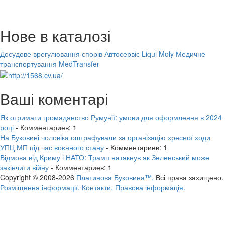
Нове в каталозі
Досудове врегулювання спорів
Автосервіс Liqui Moly
Медичне
транспортування MedTransfer
Ваші коментарі
Як отримати громадянство Румунії: умови для оформлення в 2024
році
- Комментариев: 1
На Буковині чоловіка оштрафували за організацію хресної ходи
УПЦ МП під час воєнного стану
- Комментариев: 1
Відмова від Криму і НАТО: Трамп натякнув як Зеленський може
закінчити війну
- Комментариев: 1
Copyright © 2008-2026
Платинова Буковина™.
Всі права захищено.
Розміщення інформації.
Контакти.
Правова інформація.