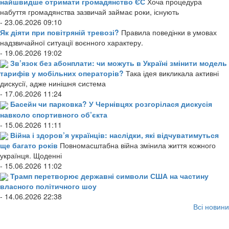
найшвидше отримати громадянство ЄС
Хоча процедура
набуття громадянства зазвичай займає роки, існують
- 23.06.2026 09:10
Як діяти при повітряній тревозі?
Правила поведінки в умовах
надзвичайної ситуації воєнного характеру.
- 19.06.2026 19:02
Зв’язок без абонплати: чи можуть в Україні змінити модель
тарифів у мобільних операторів?
Така ідея викликала активні
дискусії, адже нинішня система
- 17.06.2026 11:24
Басейн чи парковка? У Чернівцях розгорілася дискусія
навколо спортивного об’єкта
- 15.06.2026 11:11
Війна і здоров’я українців: наслідки, які відчуватимуться
ще багато років
Повномасштабна війна змінила життя кожного
українця. Щоденні
- 15.06.2026 11:02
Трамп перетворює державні символи США на частину
власного політичного шоу
- 14.06.2026 22:38
Всі новини