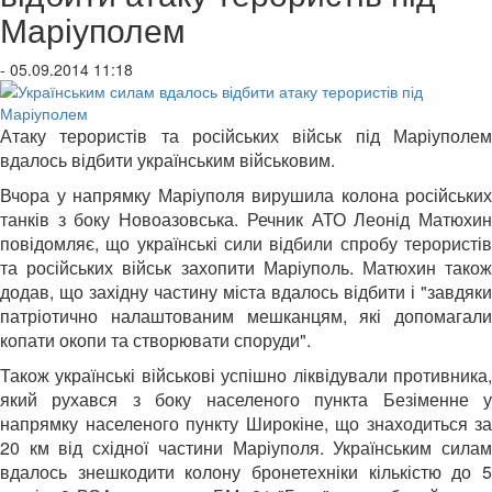
Маріуполем
- 05.09.2014 11:18
Атаку терористів та російських військ під Маріуполем
вдалось відбити українським військовим.
Вчора у напрямку Маріуполя вирушила колона російських
танків з боку Новоазовська. Речник АТО Леонід Матюхин
повідомляє, що українські сили відбили спробу терористів
та російських військ захопити Маріуполь. Матюхин також
додав, що західну частину міста вдалось відбити і "завдяки
патріотично налаштованим мешканцям, які допомагали
копати окопи та створювати споруди".
Також українські військові успішно ліквідували противника,
який рухався з боку населеного пункта Безіменне у
напрямку населеного пункту Широкіне, що знаходиться за
20 км від східної частини Маріуполя. Українським силам
вдалось знешкодити колону бронетехніки кількістю до 5