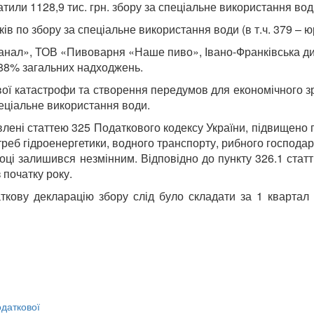
тили 1128,9 тис. грн. збору за спеціальне використання вод
ів по збору за спеціальне використання води (в т.ч. 379 – ю
канал», ТОВ «Пивоварня «Наше пиво», Івано-Франківська ди
 88% загальних надходжень.
ї катастрофи та створення передумов для економічного зрос
пеціальне використання води.
влені статтею 325 Податкового кодексу України, підвищено 
реб гідроенергетики, водного транспорту, рибного господарс
оці залишився незмінним. Відповідно до пункту 326.1 статт
початку року.
ткову декларацію збору слід було складати за 1 квартал 2
даткової