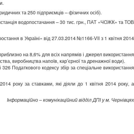
и.
ридичних та 250 підприємців – фізичних осіб).
станція водопостачання – 30 тис. грн., ПАТ «ЧОЖК» та ТОВ
тання в Україні» від 27.03.2014 №1166-VII з 1 квітня 2014
приблизно на 8,6% для всіх напрямів і джерел використання
тва, виробництва напоїв, кар’єрної та дренажної води).
і 326 Податкового кодексу збір за спеціальне використання
014 року за ставками, які діяли до 1 квітня 2014 року, а
Інформаційно – комунікаційний відділ ДПІ у м. Чернівцях