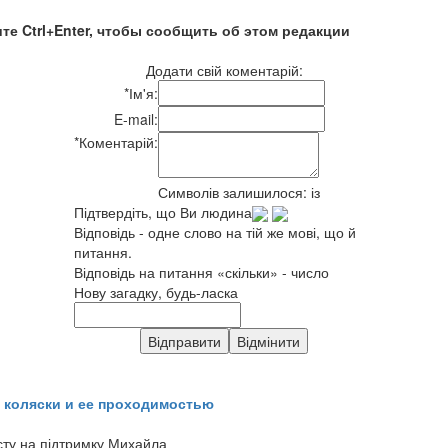
те Ctrl+Enter, чтобы сообщить об этом редакции
Додати свій коментарій:
*
Ім'я:
E-mail:
*
Коментарій:
Символів залишилося:
із
Підтвердіть, що Ви людина
Відповідь - одне слово на тій же мові, що й
питання.
Відповідь на питання «скільки» - число
Нову загадку, будь-ласка
 коляски и ее проходимостью
сту на підтримку Михайла