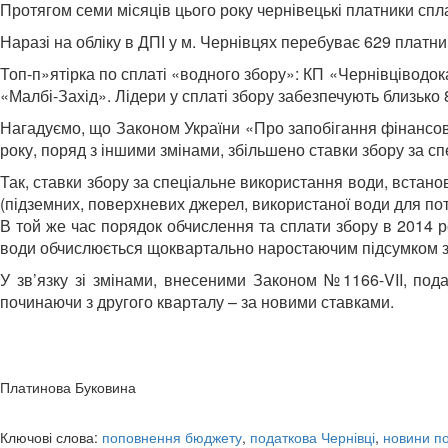
Протягом семи місяців цього року чернівецькі платники спла
Наразі на обліку в ДПІ у м. Чернівцях перебуває 629 платник
Топ-п»ятірка по сплаті «водного збору»: КП «Чернівціводо
«Малбі-Захід». Лідери у сплаті збору забезпечують близько
Нагадуємо, що Законом України «Про запобігання фінансово
року, поряд з іншими змінами, збільшено ставки збору за с
Так, ставки збору за спеціальне використання води, встано
(підземних, поверхневих джерел, використаної води для пот
В той же час порядок обчислення та сплати збору в 2014 р
води обчислюється щоквартально наростаючим підсумком з 
У зв’язку зі змінами, внесеними Законом №1166-VII, пода
починаючи з другого кварталу – за новими ставками.
Платинова Буковина
Ключові слова:
поповнення бюджету
,
податкова Чернівці
,
новини по