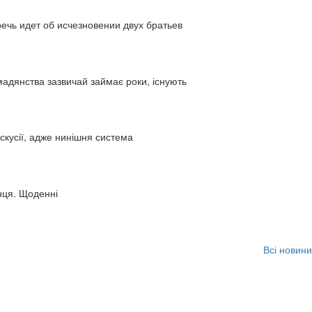
ь идет об исчезновении двух братьев
адянства зазвичай займає роки, існують
искусії, адже нинішня система
нця. Щоденні
Всі новини