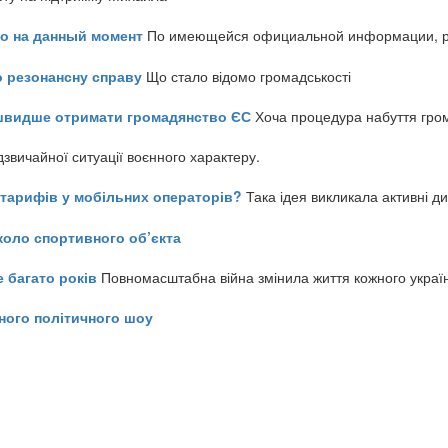
но на данный момент
По имеющейся официальной информации, реч
о резонансну справу
Що стало відомо громадськості
айшвидше отримати громадянство ЄС
Хоча процедура набуття гром
звичайної ситуації воєнного характеру.
ь тарифів у мобільних операторів?
Така ідея викликала активні д
коло спортивного об’єкта
е багато років
Повномасштабна війна змінила життя кожного украї
ного політичного шоу