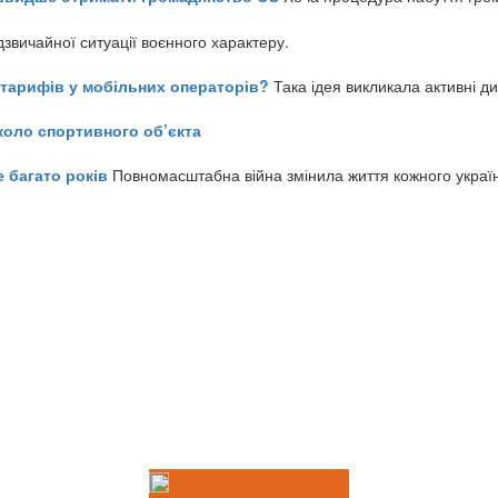
звичайної ситуації воєнного характеру.
ь тарифів у мобільних операторів?
Така ідея викликала активні д
коло спортивного об’єкта
е багато років
Повномасштабна війна змінила життя кожного украї