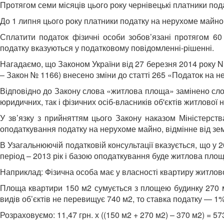
Протягом семи місяців цього року чернівецькі платники под
До 1 липня цього року платники податку на нерухоме майно
Сплатити податок фізичні особи зобов’язані протягом 60
податку вказуються у податковому повідомленні-рішенні.
Нагадаємо, що Законом України від 27 березня 2014 року N 
– Закон № 1166) внесено зміни до статті 265 «Податок на не
Відповідно до Закону слова «житлова площа» замінено сло
юридичних, так і фізичних осіб-власників об'єктів житлової
У зв’язку з прийняттям цього Закону наказом Міністерст
оподаткування податку на нерухоме майно, відмінне від зем
В Узагальнюючій податковій консультації вказується, що у
період – 2013 рік і базою оподаткування буде житлова площа о
Наприклад: Фізична особа має у власності квартиру житл
Площа квартири 150 м2 сумується з площею будинку 270 м2
видів об’єктів не перевищує 740 м2, то ставка податку — 1%
Розраховуємо: 11,47 грн. х ((150 м2 + 270 м2) – 370 м2) = 573