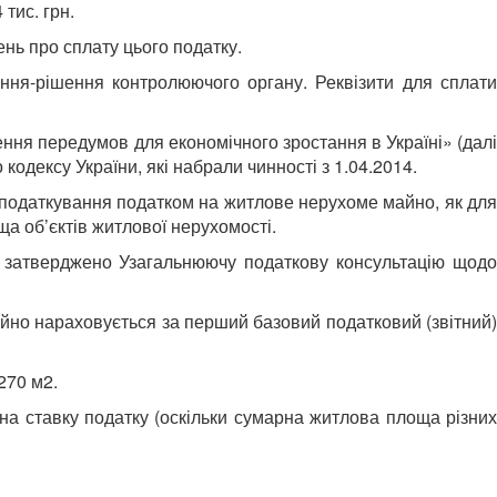
тис. грн.
нь про сплату цього податку.
ння-рішення контролюючого органу. Реквізити для сплати
ння передумов для економічного зростання в Україні» (далі
кодексу України, які набрали чинності з 1.04.2014.
оподаткування податком на житлове нерухоме майно, як для
ща об’єктів житлової нерухомості.
63 затверджено Узагальнюючу податкову консультацію щодо
айно нараховується за перший базовий податковий (звітний)
270 м2.
на ставку податку (оскільки сумарна житлова площа різних