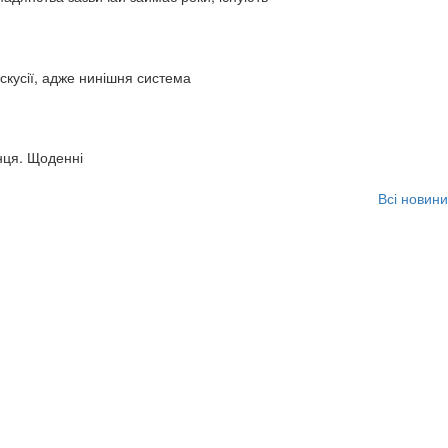
искусії, адже нинішня система
нця. Щоденні
Всі новини