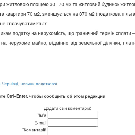
ртири житловою площею 30 і 70 м2 та житловий будинок жит
а квартири 70 м2, зменшується на 370 м2 (податкова пільга
к не сплачуватиметься
икам податку на нерухомість, що граничний термін сплати –
а нерухоме майно, відмінне від земельної ділянки, платн
 Чернівці
,
новини податкової
те Ctrl+Enter, чтобы сообщить об этом редакции
Додати свій коментарій:
*
Ім'я:
E-mail:
*
Коментарій: