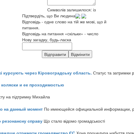
Символів залишилося:
із
Підтвердіть, що Ви людина
Відповідь - одне слово на тій же мові, що й
питання.
Відповідь на питання «скільки» - число
Нову загадку, будь-ласка
кі курсують через Кіровоградську область.
Статус та затримки 
 коляски и ее проходимостью
сту на підтримку Михайла
но на данный момент
По имеющейся официальной информации, реч
о резонансну справу
Що стало відомо громадськості
айшвидше отримати громадянство ЄС
Хоча процедура набуття гром