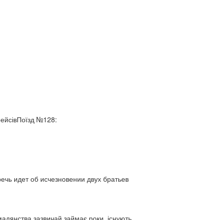
рейсівПоїзд №128:
ь идет об исчезновении двух братьев
адянства зазвичай займає роки, існують