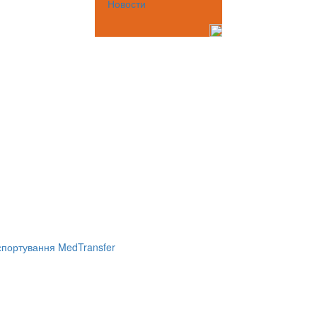
Новости
портування MedTransfer