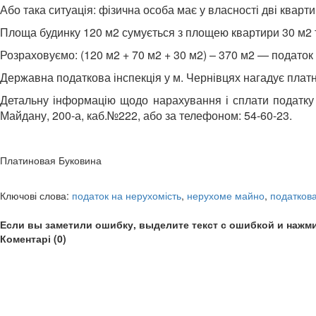
Або така ситуація: фізична особа має у власності дві ква
Площа будинку 120 м2 сумується з площею квартири 30 м2 т
Розраховуємо: (120 м2 + 70 м2 + 30 м2) – 370 м2 — подато
Державна податкова інспекція у м. Чернівцях нагадує платн
Детальну інформацію щодо нарахування і сплати податку н
Майдану, 200-а, каб.№222, або за телефоном: 54-60-23.
Платиновая Буковина
Ключові слова:
податок на нерухомість
,
нерухоме майно
,
податкова
Если вы заметили ошибку, выделите текст с ошибкой и нажми
Коментарі (0)