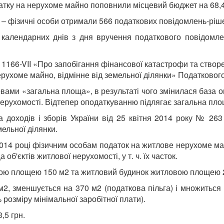
атку на нерухоме майно поповнили місцевий бюджет на 68,4 
 – фізичні особи отримали 566 податкових повідомлень-ріше
 календарних днів з дня вручення податкового повідомле
1166-VII «Про запобігання фінансової катастрофи та створе
рухоме майно, відмінне від земельної ділянки» Податкового 
вами «загальна площа», в результаті чого змінилася база 
 нерухомості. Відтепер оподаткуванню підлягає загальна пло
ва доходів і зборів України від 25 квітня 2014 року № 2
ельної ділянки.
 2014 році фізичним особам податок на житлове нерухоме м
б'єктів житлової нерухомості, у т. ч. їх часток.
овою площею 150 м2 та житловий будинок житловою площею 
, зменшується на 370 м2 (податкова пільга) і множиться 
 розміру мінімальної заробітної плати).
,5 грн.