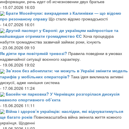
информации, речь идет об исчезновении двух братьев
- 15.07.2026 16:03
Брати Мосейчуки: викрадення з Калинівки — що відомо
про резонансну справу
Що стало відомо громадськості
- 14.07.2026 16:01
Другий паспорт у Європі: де українцям найпростіше та
найшвидше отримати громадянство ЄС
Хоча процедура
набуття громадянства зазвичай займає роки, існують
- 23.06.2026 09:10
Як діяти при повітряній тревозі?
Правила поведінки в умовах
надзвичайної ситуації воєнного характеру.
- 19.06.2026 19:02
Зв’язок без абонплати: чи можуть в Україні змінити модель
тарифів у мобільних операторів?
Така ідея викликала активні
дискусії, адже нинішня система
- 17.06.2026 11:24
Басейн чи парковка? У Чернівцях розгорілася дискусія
навколо спортивного об’єкта
- 15.06.2026 11:11
Війна і здоров’я українців: наслідки, які відчуватимуться
ще багато років
Повномасштабна війна змінила життя кожного
українця. Щоденні
- 15.06.2026 11:02