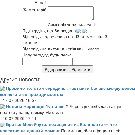
E-mail:
*
Коментарій:
Символів залишилося:
із
Підтвердіть, що Ви людина
Відповідь - одне слово на тій же мові, що й
питання.
Відповідь на питання «скільки» - число
Нову загадку, будь-ласка
Другие новости:
Правило золотой середины: как найти баланс между весом
коляски и ее проходимостью
- 17.07.2026 16:57
Новини Чернівців 16 липня
У Чернівцях відбулася акція
протесту на підтримку Михайла
- 16.07.2026 17:11
Братья Мосейчуки: похищение из Калиновки — что
известно на данный момент
По имеющейся официальной