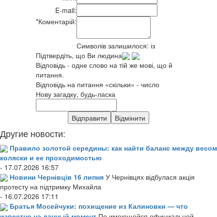
E-mail:
*
Коментарій:
Символів залишилося:
із
Підтвердіть, що Ви людина
Відповідь - одне слово на тій же мові, що й
питання.
Відповідь на питання «скільки» - число
Нову загадку, будь-ласка
Другие новости:
Правило золотой середины: как найти баланс между весом
коляски и ее проходимостью
- 17.07.2026 16:57
Новини Чернівців 16 липня
У Чернівцях відбулася акція
протесту на підтримку Михайла
- 16.07.2026 17:11
Братья Мосейчуки: похищение из Калиновки — что
известно на данный момент
По имеющейся официальной