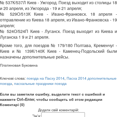
№ 537К/537Л Киев - Ужгород. Поезд выходит из столицы 18
и 20 апреля, из Ужгорода - 19 и 21 апреля;
№ 529О/513К Киев - Ивано-Франковск. 18 апреля -
отправление из Киева 18 апреля, из Ивано-Франковска - 19
апреля;
№ 524О/524П Киев - Луганск. Поезд выходит из Киева и
Луганска 1 9 и 21 апреля.
Кроме того, для поездов № 179/180 Полтава, Кременчуг -
Киев и № 139К/140К Киев - Каменец-Подольский были
назначены дополнительные рейсы.
Платиновая Буковина
Ключові слова:
поезда на Пасху 2014
,
Пасха 2014 дополнительные
поезда
,
пасхальные праздники поезда
Если вы заметили ошибку, выделите текст с ошибкой и
нажмите Ctrl+Enter, чтобы сообщить об этом редакции
Коментарі (0)
Додати свій коментарій:
*
Ім'я: