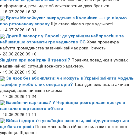
информации, речь идет об исчезновении двух братьев
- 15.07.2026 16:03
Брати Мосейчуки: викрадення з Калинівки — що відомо
про резонансну справу
Що стало відомо громадськості
- 14.07.2026 16:01
Другий паспорт у Європі: де українцям найпростіше та
найшвидше отримати громадянство ЄС
Хоча процедура
набуття громадянства зазвичай займає роки, існують
- 23.06.2026 09:10
Як діяти при повітряній тревозі?
Правила поведінки в умовах
надзвичайної ситуації воєнного характеру.
- 19.06.2026 19:02
Зв’язок без абонплати: чи можуть в Україні змінити модель
тарифів у мобільних операторів?
Така ідея викликала активні
дискусії, адже нинішня система
- 17.06.2026 11:24
Басейн чи парковка? У Чернівцях розгорілася дискусія
навколо спортивного об’єкта
- 15.06.2026 11:11
Війна і здоров’я українців: наслідки, які відчуватимуться
ще багато років
Повномасштабна війна змінила життя кожного
українця. Щоденні