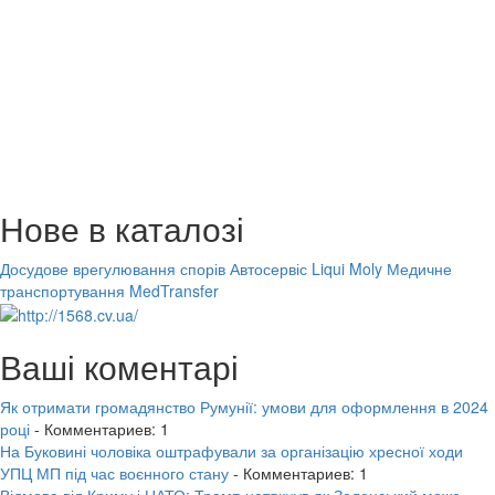
Нове в каталозі
Досудове врегулювання спорів
Автосервіс Liqui Moly
Медичне
транспортування MedTransfer
Ваші коментарі
Як отримати громадянство Румунії: умови для оформлення в 2024
році
- Комментариев: 1
На Буковині чоловіка оштрафували за організацію хресної ходи
УПЦ МП під час воєнного стану
- Комментариев: 1
Відмова від Криму і НАТО: Трамп натякнув як Зеленський може