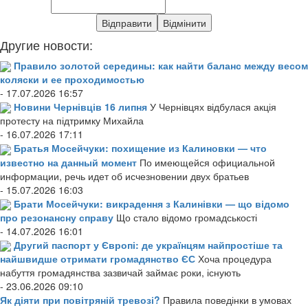
Другие новости:
Правило золотой середины: как найти баланс между весом
коляски и ее проходимостью
- 17.07.2026 16:57
Новини Чернівців 16 липня
У Чернівцях відбулася акція
протесту на підтримку Михайла
- 16.07.2026 17:11
Братья Мосейчуки: похищение из Калиновки — что
известно на данный момент
По имеющейся официальной
информации, речь идет об исчезновении двух братьев
- 15.07.2026 16:03
Брати Мосейчуки: викрадення з Калинівки — що відомо
про резонансну справу
Що стало відомо громадськості
- 14.07.2026 16:01
Другий паспорт у Європі: де українцям найпростіше та
найшвидше отримати громадянство ЄС
Хоча процедура
набуття громадянства зазвичай займає роки, існують
- 23.06.2026 09:10
Як діяти при повітряній тревозі?
Правила поведінки в умовах