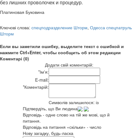
без лишних проволочек и процедур.
Платиновая Буковина
Ключові слова:
спецподразделение Шторм
,
Одесса спецпатруль
Шторм
Если вы заметили ошибку, выделите текст с ошибкой и
нажмите Ctrl+Enter, чтобы сообщить об этом редакции
Коментарі (0)
Додати свій коментарій:
*
Ім'я:
E-mail:
*
Коментарій:
Символів залишилося:
із
Підтвердіть, що Ви людина
Відповідь - одне слово на тій же мові, що й
питання.
Відповідь на питання «скільки» - число
Нову загадку, будь-ласка