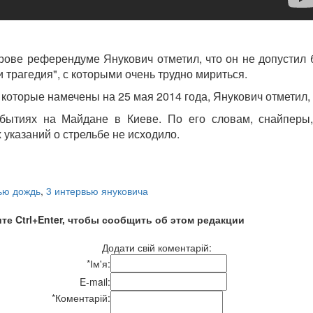
ове референдуме Янукович отметил, что он не допустил б
и трагедия", с которыми очень трудно мириться.
которые намечены на 25 мая 2014 года, Янукович отметил, 
обытиях на Майдане в Киеве. По его словам, снайперы,
указаний о стрельбе не исходило.
ью дождь
,
3 интервью януковича
те Ctrl+Enter, чтобы сообщить об этом редакции
Додати свій коментарій:
*
Ім'я:
E-mail:
*
Коментарій: