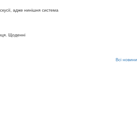
искусії, адже нинішня система
нця. Щоденні
Всі новини