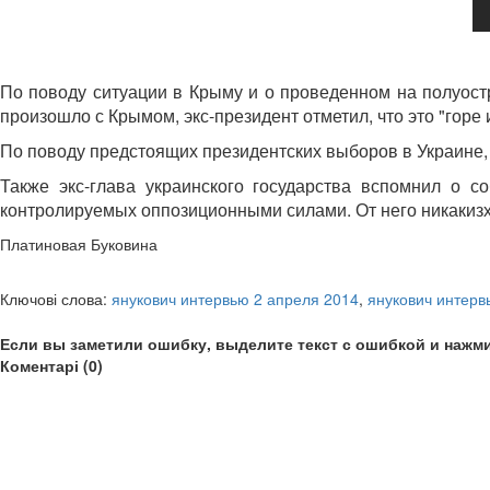
По поводу ситуации в Крыму и о проведенном на полуостр
произошло с Крымом, экс-президент отметил, что это "горе 
По поводу предстоящих президентских выборов в Украине, 
Также экс-глава украинского государства вспомнил о с
контролируемых оппозиционными силами. От него никакизх 
Платиновая Буковина
Ключові слова:
янукович интервью 2 апреля 2014
,
янукович интерв
Если вы заметили ошибку, выделите текст с ошибкой и нажми
Коментарі (0)