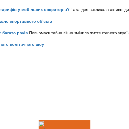
ь тарифів у мобільних операторів?
Така ідея викликала активні д
коло спортивного об’єкта
е багато років
Повномасштабна війна змінила життя кожного украї
ного політичного шоу