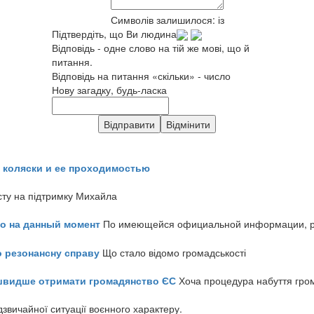
Символів залишилося:
із
Підтвердіть, що Ви людина
Відповідь - одне слово на тій же мові, що й
питання.
Відповідь на питання «скільки» - число
Нову загадку, будь-ласка
 коляски и ее проходимостью
сту на підтримку Михайла
но на данный момент
По имеющейся официальной информации, реч
о резонансну справу
Що стало відомо громадськості
айшвидше отримати громадянство ЄС
Хоча процедура набуття гром
звичайної ситуації воєнного характеру.