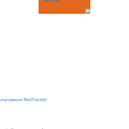
Новости
портування MedTransfer