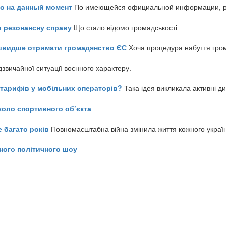
но на данный момент
По имеющейся официальной информации, реч
о резонансну справу
Що стало відомо громадськості
айшвидше отримати громадянство ЄС
Хоча процедура набуття гром
звичайної ситуації воєнного характеру.
ь тарифів у мобільних операторів?
Така ідея викликала активні д
коло спортивного об’єкта
е багато років
Повномасштабна війна змінила життя кожного украї
ного політичного шоу