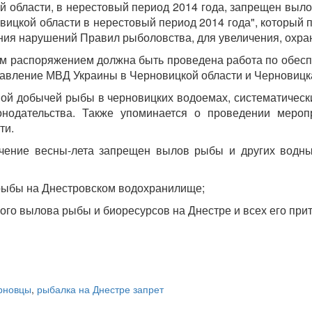
й области, в нерестовый период 2014 года, запрещен выл
ицкой области в нерестовый период 2014 года", который 
ия нарушений Правил рыболовства, для увеличения, охран
ным распоряжением должна быть проведена работа по обесп
равление МВД Украины в Черновицкой области и Черновицк
ой добычей рыбы в черновицких водоемах, систематическ
нодательства. Также упоминается о проведении мероп
ти.
ечение весны-лета запрещен вылов рыбы и других водн
 рыбы на Днестровском водохранилище;
кого вылова рыбы и биоресурсов на Днестре и всех его при
рновцы
,
рыбалка на Днестре запрет