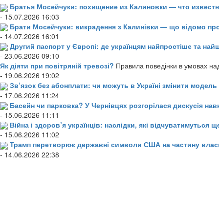
Братья Мосейчуки: похищение из Калиновки — что извест
- 15.07.2026 16:03
Брати Мосейчуки: викрадення з Калинівки — що відомо пр
- 14.07.2026 16:01
Другий паспорт у Європі: де українцям найпростіше та н
- 23.06.2026 09:10
Як діяти при повітряній тревозі?
Правила поведінки в умовах над
- 19.06.2026 19:02
Зв’язок без абонплати: чи можуть в Україні змінити модел
- 17.06.2026 11:24
Басейн чи парковка? У Чернівцях розгорілася дискусія нав
- 15.06.2026 11:11
Війна і здоров’я українців: наслідки, які відчуватимуться щ
- 15.06.2026 11:02
Трамп перетворює державні символи США на частину влас
- 14.06.2026 22:38