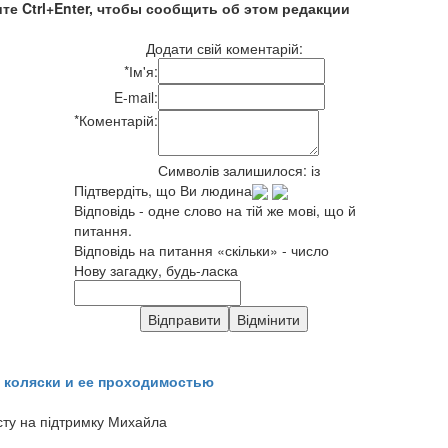
те Ctrl+Enter, чтобы сообщить об этом редакции
Додати свій коментарій:
*
Ім'я:
E-mail:
*
Коментарій:
Символів залишилося:
із
Підтвердіть, що Ви людина
Відповідь - одне слово на тій же мові, що й
питання.
Відповідь на питання «скільки» - число
Нову загадку, будь-ласка
 коляски и ее проходимостью
сту на підтримку Михайла