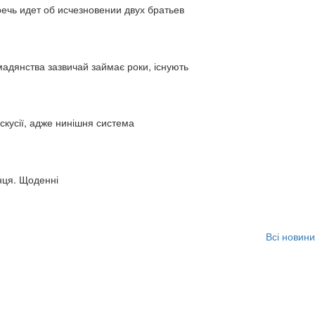
ь идет об исчезновении двух братьев
адянства зазвичай займає роки, існують
искусії, адже нинішня система
нця. Щоденні
Всі новини