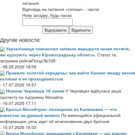
питання.
Відповідь на питання «скільки» - число
Нову загадку, будь-ласка
Другие новости:
Укрзалізниця тимчасово змінила маршрути низки потягів,
які курсують через Кіровоградську область.
Статус та
затримки рейсівПоїзд №128:
- 08.08.2026 18:05
Правило золотой середины: как найти баланс между весом
коляски и ее проходимостью
- 17.07.2026 16:57
Новини Чернівців 16 липня
У Чернівцях відбулася акція
протесту на підтримку Михайла
- 16.07.2026 17:11
Братья Мосейчуки: похищение из Калиновки — что
известно на данный момент
По имеющейся официальной
информации, речь идет об исчезновении двух братьев
- 15.07.2026 16:03
Брати Мосейчуки: викрадення з Калинівки — що відомо