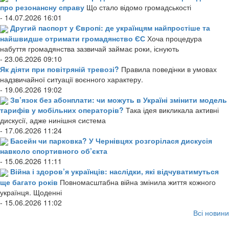
про резонансну справу
Що стало відомо громадськості
- 14.07.2026 16:01
Другий паспорт у Європі: де українцям найпростіше та
найшвидше отримати громадянство ЄС
Хоча процедура
набуття громадянства зазвичай займає роки, існують
- 23.06.2026 09:10
Як діяти при повітряній тревозі?
Правила поведінки в умовах
надзвичайної ситуації воєнного характеру.
- 19.06.2026 19:02
Зв’язок без абонплати: чи можуть в Україні змінити модель
тарифів у мобільних операторів?
Така ідея викликала активні
дискусії, адже нинішня система
- 17.06.2026 11:24
Басейн чи парковка? У Чернівцях розгорілася дискусія
навколо спортивного об’єкта
- 15.06.2026 11:11
Війна і здоров’я українців: наслідки, які відчуватимуться
ще багато років
Повномасштабна війна змінила життя кожного
українця. Щоденні
- 15.06.2026 11:02
Всі новини