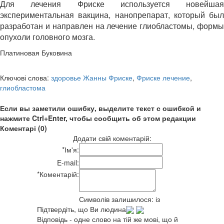
Для лечения Фриске используется новейшая
экспериментальная вакцина, нанопрепарат, который был
разработан и направлен на лечение глиобластомы, формы
опухоли головного мозга.
Платиновая Буковина
Ключові слова:
здоровье Жанны Фриске
,
Фриске лечение
,
глиобластома
Если вы заметили ошибку, выделите текст с ошибкой и
нажмите Ctrl+Enter, чтобы сообщить об этом редакции
Коментарі (0)
Додати свій коментарій:
*
Ім'я:
E-mail:
*
Коментарій:
Символів залишилося:
із
Підтвердіть, що Ви людина
Відповідь - одне слово на тій же мові, що й