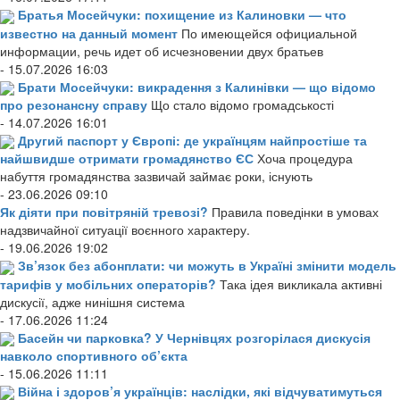
Братья Мосейчуки: похищение из Калиновки — что
известно на данный момент
По имеющейся официальной
информации, речь идет об исчезновении двух братьев
- 15.07.2026 16:03
Брати Мосейчуки: викрадення з Калинівки — що відомо
про резонансну справу
Що стало відомо громадськості
- 14.07.2026 16:01
Другий паспорт у Європі: де українцям найпростіше та
найшвидше отримати громадянство ЄС
Хоча процедура
набуття громадянства зазвичай займає роки, існують
- 23.06.2026 09:10
Як діяти при повітряній тревозі?
Правила поведінки в умовах
надзвичайної ситуації воєнного характеру.
- 19.06.2026 19:02
Зв’язок без абонплати: чи можуть в Україні змінити модель
тарифів у мобільних операторів?
Така ідея викликала активні
дискусії, адже нинішня система
- 17.06.2026 11:24
Басейн чи парковка? У Чернівцях розгорілася дискусія
навколо спортивного об’єкта
- 15.06.2026 11:11
Війна і здоров’я українців: наслідки, які відчуватимуться