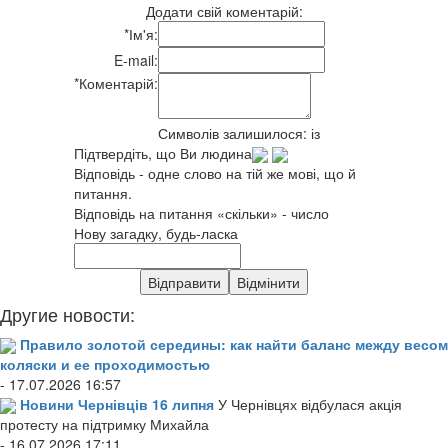
Додати свій коментарій:
*
Ім'я:
E-mail:
*
Коментарій:
Символів залишилося:
із
Підтвердіть, що Ви людина
Відповідь - одне слово на тій же мові, що й
питання.
Відповідь на питання «скільки» - число
Нову загадку, будь-ласка
Другие новости:
Правило золотой середины: как найти баланс между весом
коляски и ее проходимостью
- 17.07.2026 16:57
Новини Чернівців 16 липня
У Чернівцях відбулася акція
протесту на підтримку Михайла
- 16.07.2026 17:11