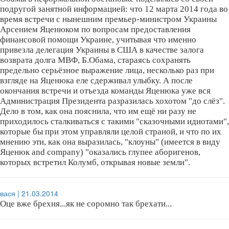
подругой занятной информацией: что 12 марта 2014 года во
время встречи с нынешним премьер-министром Украины
Арсением Яценюком по вопросам предоставления
финансовой помощи Украине, учитывая что именно
привезла делегация Украины в США в качестве залога
возврата долга МВФ, Б.Обама, стараясь сохранять
предельно серьёзное выражение лица, несколько раз при
взгляде на Яценюка еле сдерживал улыбку. А после
окончания встречи и отъезда команды Яценюка уже вся
Администрация Президента разразилась хохотом "до слёз".
Дело в том, как она пояснила, что им ещё ни разу не
приходилось сталкиваться с такими "сказочными идиoтaми",
которые бы при этом управляли целой страной, и что по их
мнению эти, как она выразилась, "клоуны" (имеется в виду
Яценюк and company) "оказались глупее аборигенов,
которых встретил Колумб, открывая новые земли".
вася | 21.03.2014
Оце вже брехня...як не соромно так брехати...