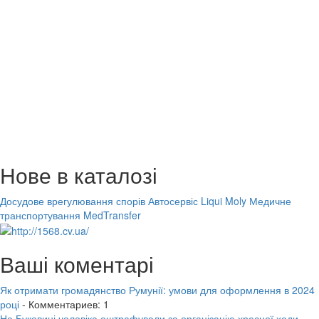
Нове в каталозі
Досудове врегулювання спорів
Автосервіс Liqui Moly
Медичне
транспортування MedTransfer
Ваші коментарі
Як отримати громадянство Румунії: умови для оформлення в 2024
році
- Комментариев: 1
На Буковині чоловіка оштрафували за організацію хресної ходи