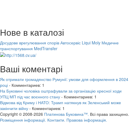
Нове в каталозі
Досудове врегулювання спорів
Автосервіс Liqui Moly
Медичне
транспортування MedTransfer
Ваші коментарі
Як отримати громадянство Румунії: умови для оформлення в 2024
році
- Комментариев: 1
На Буковині чоловіка оштрафували за організацію хресної ходи
УПЦ МП під час воєнного стану
- Комментариев: 1
Відмова від Криму і НАТО: Трамп натякнув як Зеленський може
закінчити війну
- Комментариев: 1
Copyright © 2008-2026
Платинова Буковина™.
Всі права захищено.
Розміщення інформації.
Контакти.
Правова інформація.