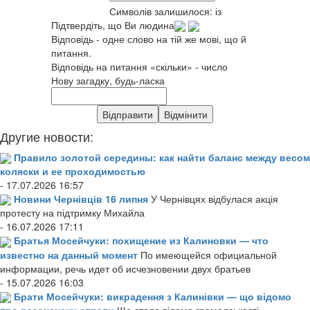
Символів залишилося:
із
Підтвердіть, що Ви людина
Відповідь - одне слово на тій же мові, що й
питання.
Відповідь на питання «скільки» - число
Нову загадку, будь-ласка
Другие новости:
Правило золотой середины: как найти баланс между весом
коляски и ее проходимостью
- 17.07.2026 16:57
Новини Чернівців 16 липня
У Чернівцях відбулася акція
протесту на підтримку Михайла
- 16.07.2026 17:11
Братья Мосейчуки: похищение из Калиновки — что
известно на данный момент
По имеющейся официальной
информации, речь идет об исчезновении двух братьев
- 15.07.2026 16:03
Брати Мосейчуки: викрадення з Калинівки — що відомо
про резонансну справу
Що стало відомо громадськості