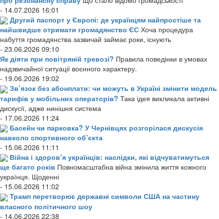
- 14.07.2026 16:01
Другий паспорт у Європі: де українцям найпростіше та
найшвидше отримати громадянство ЄС
Хоча процедура
набуття громадянства зазвичай займає роки, існують
- 23.06.2026 09:10
Як діяти при повітряній тревозі?
Правила поведінки в умовах
надзвичайної ситуації воєнного характеру.
- 19.06.2026 19:02
Зв’язок без абонплати: чи можуть в Україні змінити модель
тарифів у мобільних операторів?
Така ідея викликала активні
дискусії, адже нинішня система
- 17.06.2026 11:24
Басейн чи парковка? У Чернівцях розгорілася дискусія
навколо спортивного об’єкта
- 15.06.2026 11:11
Війна і здоров’я українців: наслідки, які відчуватимуться
ще багато років
Повномасштабна війна змінила життя кожного
українця. Щоденні
- 15.06.2026 11:02
Трамп перетворює державні символи США на частину
власного політичного шоу
- 14.06.2026 22:38